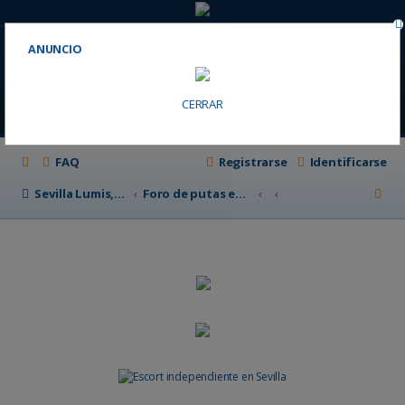
ANUNCIO
CERRAR
FAQ
Registrarse
Identificarse
B
Sevilla Lumis, putas de sevilla
Foro de putas en Sevilla
u
s
c
a
r