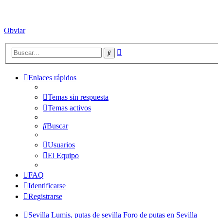
Obviar
Búsqueda
Buscar
avanzada
Enlaces rápidos
Temas sin respuesta
Temas activos
Buscar
Usuarios
El Equipo
FAQ
Identificarse
Registrarse
Sevilla Lumis, putas de sevilla
Foro de putas en Sevilla