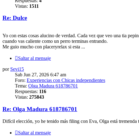
Respuestas:
4
Vistas:
1511
Re: Dulce
Yo con estas cosas alucino de verdad. Cada vez que veo una tia pepino
cuando vas caliente como un perro terminas entrando.
Me guio mucho con placeryrelax si esta ...
Saltar al mensaje
por
Sevi15
Sab Jun 27, 2026 6:47 am
Foro:
Experiencias con Chicas independientes
Tema:
Olga Madura 618786701
Respuestas:
116
Vistas:
275843
Re: Olga Madura 618786701
Difícil elección, yo he tenido más filing con Eva, Olga está tremenda
Saltar al mensaje