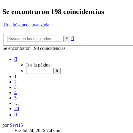
Se encontraron 198 coincidencias
Ir a búsqueda avanzada
Búsqueda
Buscar
avanzada
Se encontraron 198 coincidencias
Página
1
Ir a la página:
de
20
1
2
3
4
5
…
20
Siguiente
por
Sevi15
Vie Jul 24, 2026 7:43 am