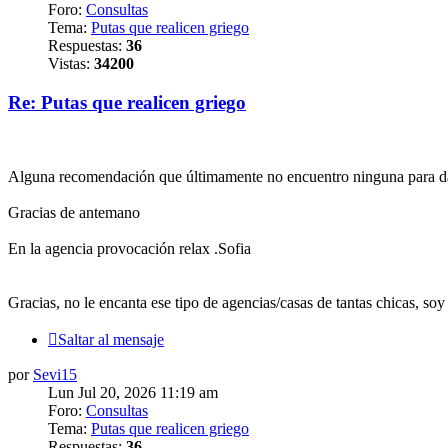
Foro:
Consultas
Tema:
Putas que realicen griego
Respuestas:
36
Vistas:
34200
Re: Putas que realicen griego
Alguna recomendación que últimamente no encuentro ninguna para da
Gracias de antemano
En la agencia provocación relax .Sofia
Gracias, no le encanta ese tipo de agencias/casas de tantas chicas, s
Saltar al mensaje
por
Sevi15
Lun Jul 20, 2026 11:19 am
Foro:
Consultas
Tema:
Putas que realicen griego
Respuestas:
36