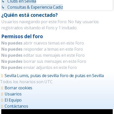
↳ Clubs en Sevilla
↳ Consultas & Experiencia Cadiz
¿Quién está conectado?
Usuarios navegando por este Foro: No hay usuarios
registrados visitando el Foro y 1 invitado
Permisos del foro
No puedes
abrir nuevos temas en este Foro
No puedes
responder a temas en este Foro
No puedes
editar sus mensajes en este Foro
No puedes
borrar sus mensajes en este Foro
No puedes
enviar adjuntos en este Foro
Sevilla Lumis, putas de sevilla
Foro de putas en Sevilla
Todos los horarios son
UTC
Borrar cookies
Usuarios
El Equipo
Contáctanos