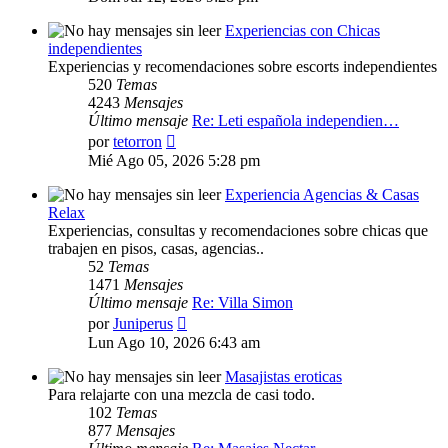
mensaje
Experiencias con Chicas
independientes
Experiencias y recomendaciones sobre escorts independientes
520
Temas
4243
Mensajes
Último mensaje
Re: Leti española independien…
Ver
por
tetorron
último
Mié Ago 05, 2026 5:28 pm
mensaje
Experiencia Agencias & Casas
Relax
Experiencias, consultas y recomendaciones sobre chicas que
trabajen en pisos, casas, agencias..
52
Temas
1471
Mensajes
Último mensaje
Re: Villa Simon
Ver
por
Juniperus
último
Lun Ago 10, 2026 6:43 am
mensaje
Masajistas eroticas
Para relajarte con una mezcla de casi todo.
102
Temas
877
Mensajes