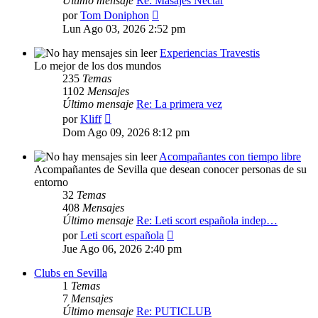
Último mensaje
Re: Masajes Nectar
Ver
por
Tom Doniphon
último
Lun Ago 03, 2026 2:52 pm
mensaje
Experiencias Travestis
Lo mejor de los dos mundos
235
Temas
1102
Mensajes
Último mensaje
Re: La primera vez
Ver
por
Kliff
último
Dom Ago 09, 2026 8:12 pm
mensaje
Acompañantes con tiempo libre
Acompañantes de Sevilla que desean conocer personas de su
entorno
32
Temas
408
Mensajes
Último mensaje
Re: Leti scort española indep…
Ver
por
Leti scort española
último
Jue Ago 06, 2026 2:40 pm
mensaje
Clubs en Sevilla
1
Temas
7
Mensajes
Último mensaje
Re: PUTICLUB