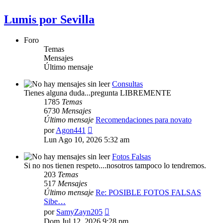
Lumis por Sevilla
Foro
Temas
Mensajes
Último mensaje
Consultas
Tienes alguna duda...pregunta LIBREMENTE
1785
Temas
6730
Mensajes
Último mensaje
Recomendaciones para novato
Ver
por
Agon441
último
Lun Ago 10, 2026 5:32 am
mensaje
Fotos Falsas
Si no nos tienen respeto....nosotros tampoco lo tendremos.
203
Temas
517
Mensajes
Último mensaje
Re: POSIBLE FOTOS FALSAS
Sibe…
Ver
por
SamyZayn205
último
Dom Jul 12, 2026 9:28 pm