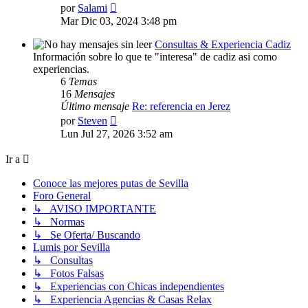
Ver
por
Salami
último
Mar Dic 03, 2024 3:48 pm
mensaje
Consultas & Experiencia Cadiz
Información sobre lo que te "interesa" de cadiz asi como
experiencias.
6
Temas
16
Mensajes
Último mensaje
Re: referencia en Jerez
Ver
por
Steven
último
Lun Jul 27, 2026 3:52 am
mensaje
Ir a
Conoce las mejores putas de Sevilla
Foro General
↳ AVISO IMPORTANTE
↳ Normas
↳ Se Oferta/ Buscando
Lumis por Sevilla
↳ Consultas
↳ Fotos Falsas
↳ Experiencias con Chicas independientes
↳ Experiencia Agencias & Casas Relax