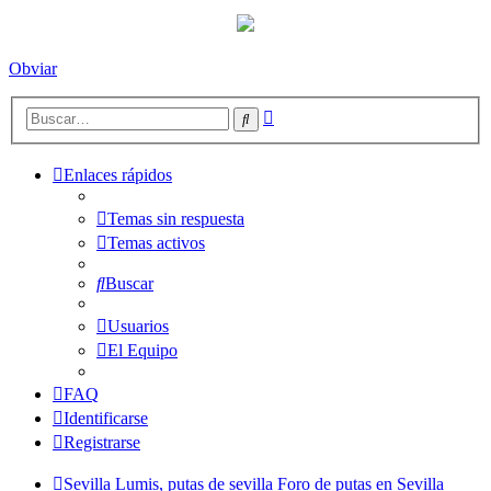
Obviar
Búsqueda
Buscar
avanzada
Enlaces rápidos
Temas sin respuesta
Temas activos
Buscar
Usuarios
El Equipo
FAQ
Identificarse
Registrarse
Sevilla Lumis, putas de sevilla
Foro de putas en Sevilla