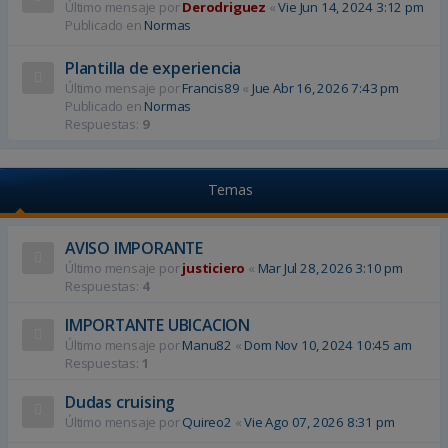
Último mensaje por
Derodriguez
«
Vie Jun 14, 2024 3:12 pm
Publicado en
Normas
Plantilla de experiencia
Último mensaje por
Francis89
«
Jue Abr 16, 2026 7:43 pm
Publicado en
Normas
Respuestas:
9
Temas
AVISO IMPORANTE
Último mensaje por
justiciero
«
Mar Jul 28, 2026 3:10 pm
Respuestas:
4
IMPORTANTE UBICACION
Último mensaje por
Manu82
«
Dom Nov 10, 2024 10:45 am
Respuestas:
1
Dudas cruising
Último mensaje por
Quireo2
«
Vie Ago 07, 2026 8:31 pm