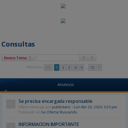
Consultas
Buscar
Búsqueda avanza
Nuevo Tema
Página
1
de
72
1784 temas
1
2
3
4
5
72
Siguiente
…
Anuncios
Se precisa encargada responsable
Último mensaje por
publicitario
«
Lun Abr 20, 2026 3:29 pm
Publicado en
Se Oferta/ Buscando
INFORMACION IMPORTANTE