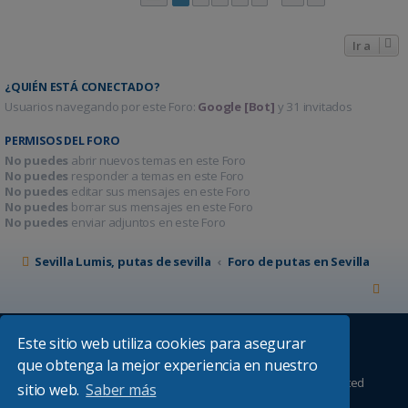
Ir a
¿QUIÉN ESTÁ CONECTADO?
Usuarios navegando por este Foro:
Google [Bot]
y 31 invitados
PERMISOS DEL FORO
No puedes
abrir nuevos temas en este Foro
No puedes
responder a temas en este Foro
No puedes
editar sus mensajes en este Foro
No puedes
borrar sus mensajes en este Foro
No puedes
enviar adjuntos en este Foro
Sevilla Lumis, putas de sevilla
Foro de putas en Sevilla
Este sitio web utiliza cookies para asegurar
que obtenga la mejor experiencia en nuestro
Desarrollado por
phpBB
® Forum Software © phpBB Limited
sitio web.
Saber más
Absolution style by
Premium phpBB Styles