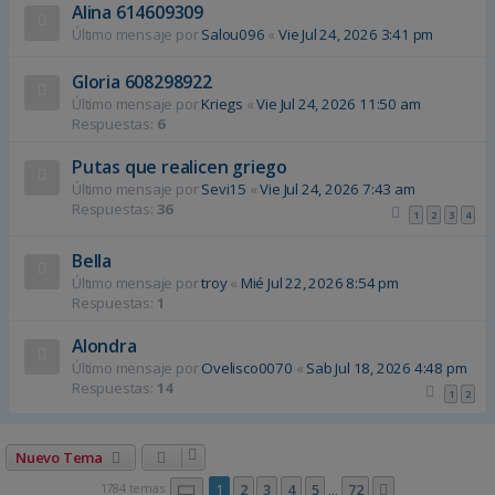
Alina 614609309
Último mensaje por
Salou096
«
Vie Jul 24, 2026 3:41 pm
Gloria 608298922
Último mensaje por
Kriegs
«
Vie Jul 24, 2026 11:50 am
Respuestas:
6
Putas que realicen griego
Último mensaje por
Sevi15
«
Vie Jul 24, 2026 7:43 am
Respuestas:
36
1
2
3
4
Bella
Último mensaje por
troy
«
Mié Jul 22, 2026 8:54 pm
Respuestas:
1
Alondra
Último mensaje por
Ovelisco0070
«
Sab Jul 18, 2026 4:48 pm
Respuestas:
14
1
2
Nuevo Tema
Página
1
de
72
1784 temas
1
2
3
4
5
72
Siguiente
…