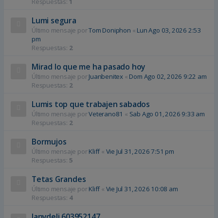
Respuestas:
1
Lumi segura
Último mensaje por
Tom Doniphon
«
Lun Ago 03, 2026 2:53
pm
Respuestas:
2
Mirad lo que me ha pasado hoy
Último mensaje por
Juanbenitex
«
Dom Ago 02, 2026 9:22 am
Respuestas:
2
Lumis top que trabajen sabados
Último mensaje por
Veterano81
«
Sab Ago 01, 2026 9:33 am
Respuestas:
2
Bormujos
Último mensaje por
Kliff
«
Vie Jul 31, 2026 7:51 pm
Respuestas:
5
Tetas Grandes
Último mensaje por
Kliff
«
Vie Jul 31, 2026 10:08 am
Respuestas:
4
Janydeli ‪603952147‬