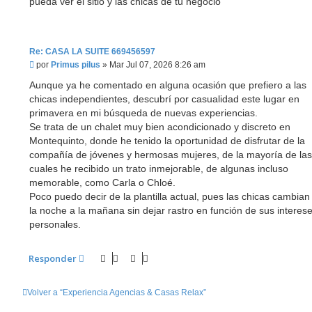
pueda ver el sitio y las chicas de tu negocio
a
j
e
Re: CASA LA SUITE 669456597
M
por
Primus pilus
»
Mar Jul 07, 2026 8:26 am
e
n
Aunque ya he comentado en alguna ocasión que prefiero a las
s
chicas independientes, descubrí por casualidad este lugar en
a
primavera en mi búsqueda de nuevas experiencias.
j
e
Se trata de un chalet muy bien acondicionado y discreto en
Montequinto, donde he tenido la oportunidad de disfrutar de la
compañía de jóvenes y hermosas mujeres, de la mayoría de las
cuales he recibido un trato inmejorable, de algunas incluso
memorable, como Carla o Chloé.
Poco puedo decir de la plantilla actual, pues las chicas cambian
la noche a la mañana sin dejar rastro en función de sus interes
personales.
Responder
Volver a “Experiencia Agencias & Casas Relax”