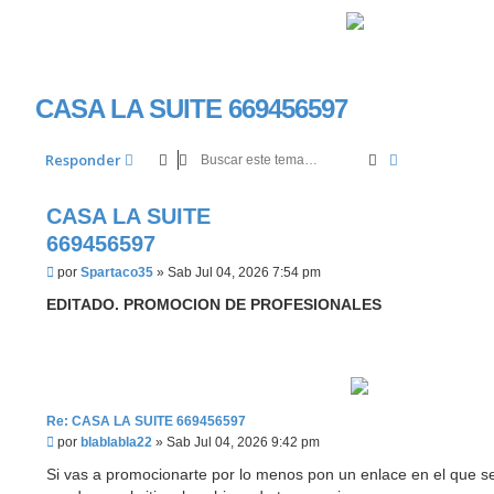
CASA LA SUITE 669456597
Buscar
Búsqueda av
Responder
CASA LA SUITE
669456597
M
por
Spartaco35
»
Sab Jul 04, 2026 7:54 pm
e
n
EDITADO. PROMOCION DE PROFESIONALES
s
a
j
e
Re: CASA LA SUITE 669456597
M
por
blablabla22
»
Sab Jul 04, 2026 9:42 pm
e
n
Si vas a promocionarte por lo menos pon un enlace en el que s
s