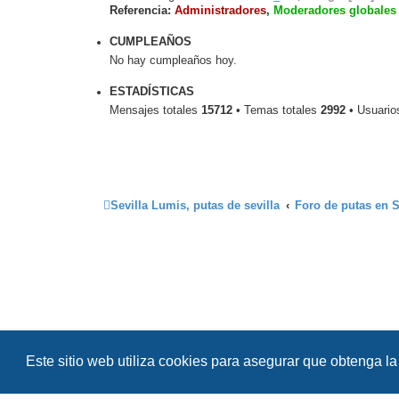
Referencia:
Administradores
,
Moderadores globales
CUMPLEAÑOS
No hay cumpleaños hoy.
ESTADÍSTICAS
Mensajes totales
15712
• Temas totales
2992
• Usuario
Sevilla Lumis, putas de sevilla
Foro de putas en S
Este sitio web utiliza cookies para asegurar que obtenga la