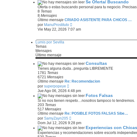
r
Se Oferta/ Buscando
ú
Oferta o estas buscando personal para tu negocio. Precisas
l
8
Temas
t
8
Mensajes
i
Último mensaje
CRIADO ASISTENTE PARA CHICOS …
m
V
por
ManuProstituto
o
e
Vie May 22, 2026 7:07 am
m
r
e
ú
n
l
Lumis por Sevilla
s
t
Temas
a
i
Mensajes
j
m
Último mensaje
e
o
m
Consultas
e
Tienes alguna duda...pregunta LIBREMENTE
n
1781
Temas
s
6721
Mensajes
a
Último mensaje
Re: Recomendacion
j
V
por
superpopeye
e
e
Jue Ago 06, 2026 4:48 pm
r
Fotos Falsas
ú
Si no nos tienen respeto....nosotros tampoco lo tendremos.
l
203
Temas
t
517
Mensajes
i
Último mensaje
Re: POSIBLE FOTOS FALSAS Sibe…
m
V
por
SamyZayn205
o
e
Dom Jul 12, 2026 9:28 pm
m
r
Experiencias con Chica
e
ú
n
Experiencias y recomendaciones sobre escorts independie
l
s
520
Temas