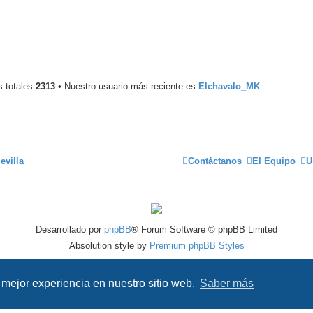
s totales
2313
• Nuestro usuario más reciente es
Elchavalo_MK
evilla
Contáctanos
El Equipo
U
Desarrollado por
phpBB
® Forum Software © phpBB Limited
Absolution style by
Premium phpBB Styles
Traducción al español por
phpBB España
 mejor experiencia en nuestro sitio web.
Saber más
Privacidad
|
Condiciones