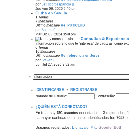
m
V
e
por
Leti scort española
o
e
Jue Ago 06, 2026 2:40 pm
m
r
Clubs en Sevilla
e
ú
1
Temas
n
l
7
Mensajes
s
t
Último mensaje
Re: PUTICLUB
a
i
V
j
por
Salami
m
e
e
Mar Dic 03, 2024 3:48 pm
o
r
Consultas & Experiencia
m
ú
Información sobre lo que te "interesa" de cadiz asi como ex
e
l
6
Temas
n
t
16
Mensajes
s
i
Último mensaje
Re: referencia en Jerez
a
m
V
j
por
Steven
o
e
e
Lun Jul 27, 2026 3:52 am
m
r
e
ú
n
l
Información
s
t
a
i
j
m
e
IDENTIFICARSE
•
REGISTRARSE
o
m
Nombre de Usuario:
Contraseña:
e
n
¿QUIÉN ESTÁ CONECTADO?
s
a
En total hay
691
usuarios conectados :: 3 registrados, 1
j
La mayor cantidad de usuarios identificados fue
7058
el
e
Usuarios registrados:
Elchavalo_MK
,
Google [Bot]