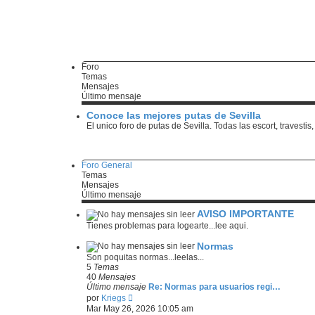
Foro
Temas
Mensajes
Último mensaje
Conoce las mejores putas de Sevilla
El unico foro de putas de Sevilla. Todas las escort, travest
Foro General
Temas
Mensajes
Último mensaje
AVISO IMPORTANTE
Tienes problemas para logearte...lee aqui.
Normas
Son poquitas normas...leelas...
5
Temas
40
Mensajes
Último mensaje
Re: Normas para usuarios regi…
V
por
Kriegs
e
Mar May 26, 2026 10:05 am