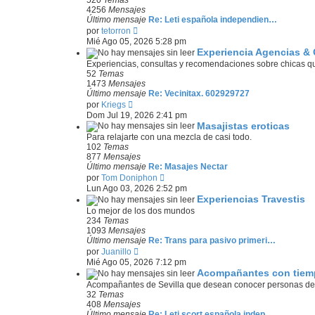
t
a
4256
Mensajes
i
j
Último mensaje
Re: Leti española independien…
m
V
e
por
tetorron
o
e
Mié Ago 05, 2026 5:28 pm
m
r
Experiencia Agencias &
e
ú
n
Experiencias, consultas y recomendaciones sobre chicas que
l
s
52
Temas
t
a
1473
Mensajes
i
j
Último mensaje
Re: Vecinitax. 602929727
m
V
e
por
Kriegs
o
e
Dom Jul 19, 2026 2:41 pm
m
r
Masajistas eroticas
e
ú
n
Para relajarte con una mezcla de casi todo.
l
s
102
Temas
t
a
877
Mensajes
i
j
Último mensaje
Re: Masajes Nectar
m
V
e
por
Tom Doniphon
o
e
Lun Ago 03, 2026 2:52 pm
m
r
Experiencias Travestis
e
ú
n
Lo mejor de los dos mundos
l
s
234
Temas
t
a
1093
Mensajes
i
j
Último mensaje
Re: Trans para pasivo primeri…
m
V
e
por
Juanillo
o
e
Mié Ago 05, 2026 7:12 pm
m
r
Acompañantes con tiemp
e
ú
n
Acompañantes de Sevilla que desean conocer personas de
l
s
32
Temas
t
a
408
Mensajes
i
j
Último mensaje
Re: Leti scort española indep…