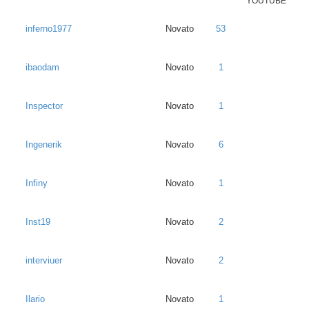
YOUTUBE
inferno1977
Novato
53
ibaodam
Novato
1
Inspector
Novato
1
Ingenerik
Novato
6
Infiny
Novato
1
Inst19
Novato
2
interviuer
Novato
2
Ilario
Novato
1