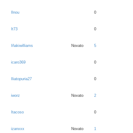
Ilnou
0
It73
0
Iñakiwilliams
Novato
5
icaro369
0
Iliatopuria27
0
iworz
Novato
2
Itacoso
0
izanxxx
Novato
1