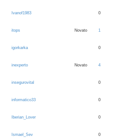
Ivanof1983
0
itops
Novato
1
igorkarka
0
inexperto
Novato
4
insegurovital
0
informatico33
0
Iberian_Lover
0
Ismael_Sev
0