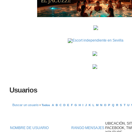
Usuarios
Buscar un usuario
•
Todos
A
B
C
D
E
F
G
H
I
J
K
L
M
N
O
P
Q
R
S
T
U
UBICACIÓN, SIT
NOMBRE DE USUARIO
RANGO
MENSAJES
FACEBOOK, TWI