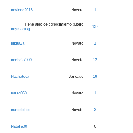
navidad2016
Novato
1
Tiene algo de conocimiento putero
137
neymarpsg
nikita2a
Novato
1
nacho27000
Novato
12
Nacheteex
Baneado
18
natso050
Novato
1
nanoelchico
Novato
3
Natalia38
0