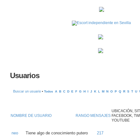
Usuarios
Buscar un usuario
•
Todos
A
B
C
D
E
F
G
H
I
J
K
L
M
N
O
P
Q
R
S
T
U
UBICACIÓN, SIT
NOMBRE DE USUARIO
RANGO
MENSAJES
FACEBOOK, TWI
YOUTUBE
neo
Tiene algo de conocimiento putero
217