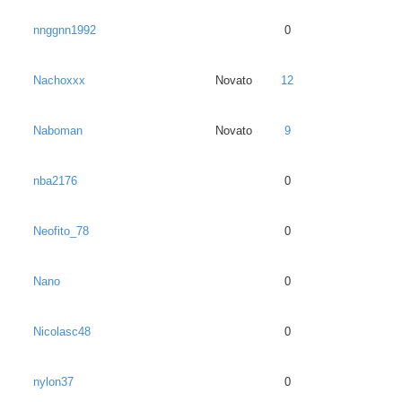
nnggnn1992
0
Nachoxxx
Novato
12
Naboman
Novato
9
nba2176
0
Neofito_78
0
Nano
0
Nicolasc48
0
nylon37
0