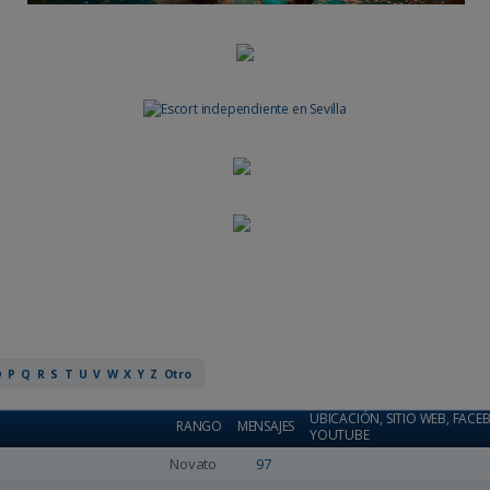
O
P
Q
R
S
T
U
V
W
X
Y
Z
Otro
UBICACIÓN, SITIO WEB, FACEB
RANGO
MENSAJES
YOUTUBE
Novato
97