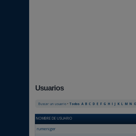
Usuarios
Buscar un usuario
•
Todos
A
B
C
D
E
F
G
H
I
J
K
L
M
N
NOMBRE DE USUARIO
rumeniger