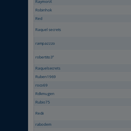
RaymonX
Robinhok
Red
Raquel secrets
rampazzzo
robertito3º
Raquelsecrets
Ruben1969
roco69
Rdkmugen
Rubio75
Redii
rabodem