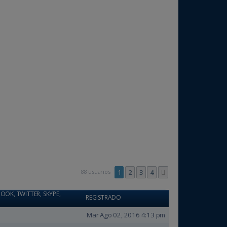
88 usuarios
1
2
3
4
Siguiente
OOK, TWITTER, SKYPE,
REGISTRADO
Mar Ago 02, 2016 4:13 pm