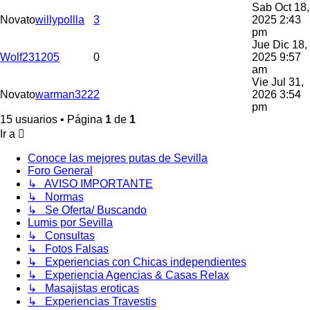
Sab Oct 18,
Novato
willypollla
3
2025 2:43
pm
Jue Dic 18,
Wolf231205
0
2025 9:57
am
Vie Jul 31,
Novato
warman322
2
2026 3:54
pm
15 usuarios • Página
1
de
1
Ir a
Conoce las mejores putas de Sevilla
Foro General
↳ AVISO IMPORTANTE
↳ Normas
↳ Se Oferta/ Buscando
Lumis por Sevilla
↳ Consultas
↳ Fotos Falsas
↳ Experiencias con Chicas independientes
↳ Experiencia Agencias & Casas Relax
↳ Masajistas eroticas
↳ Experiencias Travestis