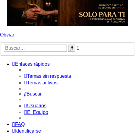
Obviar
Búsqueda
Buscar
avanzada
Enlaces rápidos
Temas sin respuesta
Temas activos
Buscar
Usuarios
El Equipo
FAQ
Identificarse