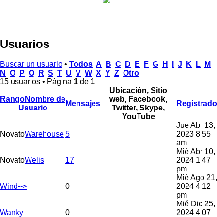
Usuarios
Buscar un usuario
•
Todos
A
B
C
D
E
F
G
H
I
J
K
L
M
N
O
P
Q
R
S
T
U
V
W
X
Y
Z
Otro
15 usuarios • Página
1
de
1
Ubicación, Sitio
Rango
Nombre de
web, Facebook,
Mensajes
Registrado
Usuario
Twitter, Skype,
YouTube
Jue Abr 13,
Novato
Warehouse
5
2023 8:55
am
Mié Abr 10,
Novato
Welis
17
2024 1:47
pm
Mié Ago 21,
Wind-->
0
2024 4:12
pm
Mié Dic 25,
Wanky
0
2024 4:07