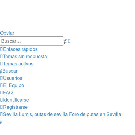
Obviar
Búsqueda
Buscar
avanzada
Enlaces rápidos
Temas sin respuesta
Temas activos
Buscar
Usuarios
El Equipo
FAQ
Identificarse
Registrarse
Sevilla Lumis, putas de sevilla
Foro de putas en Sevilla
Buscar