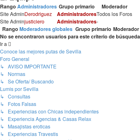
Rango
Administradores
Grupo primario
Moderador
Site Admin
Derodriguez
Administradores
Todos los Foros
Site Admin
justiciero
Administradores
-
Rango
Moderadores globales
Grupo primario
Moderador
No se encontraron usuarios para este criterio de búsqueda
Ir a
Conoce las mejores putas de Sevilla
Foro General
↳ AVISO IMPORTANTE
↳ Normas
↳ Se Oferta/ Buscando
Lumis por Sevilla
↳ Consultas
↳ Fotos Falsas
↳ Experiencias con Chicas independientes
↳ Experiencia Agencias & Casas Relax
↳ Masajistas eroticas
↳ Experiencias Travestis