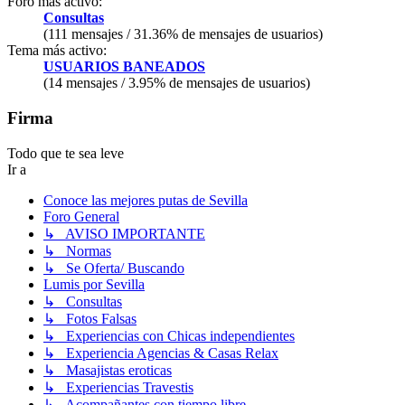
Foro más activo:
Consultas
(111 mensajes / 31.36% de mensajes de usuarios)
Tema más activo:
USUARIOS BANEADOS
(14 mensajes / 3.95% de mensajes de usuarios)
Firma
Todo que te sea leve
Ir a
Conoce las mejores putas de Sevilla
Foro General
↳ AVISO IMPORTANTE
↳ Normas
↳ Se Oferta/ Buscando
Lumis por Sevilla
↳ Consultas
↳ Fotos Falsas
↳ Experiencias con Chicas independientes
↳ Experiencia Agencias & Casas Relax
↳ Masajistas eroticas
↳ Experiencias Travestis
↳ Acompañantes con tiempo libre