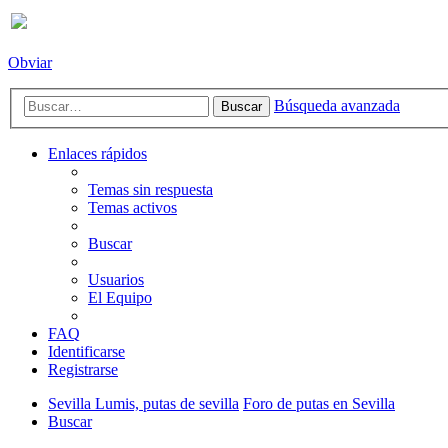
Obviar
Búsqueda avanzada
Buscar
Enlaces rápidos
Temas sin respuesta
Temas activos
Buscar
Usuarios
El Equipo
FAQ
Identificarse
Registrarse
Sevilla Lumis, putas de sevilla
Foro de putas en Sevilla
Buscar