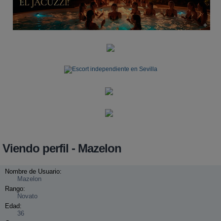
a
r
Viendo perfil - Mazelon
Nombre de Usuario:
Mazelon
Rango:
Novato
Edad:
36