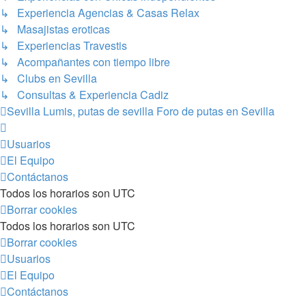
↳ Experiencia Agencias & Casas Relax
↳ Masajistas eroticas
↳ Experiencias Travestis
↳ Acompañantes con tiempo libre
↳ Clubs en Sevilla
↳ Consultas & Experiencia Cadiz
Sevilla Lumis, putas de sevilla
Foro de putas en Sevilla
Usuarios
El Equipo
Contáctanos
Todos los horarios son
UTC
Borrar cookies
Todos los horarios son
UTC
Borrar cookies
Usuarios
El Equipo
Contáctanos