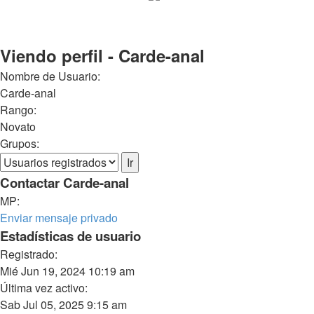
Viendo perfil - Carde-anal
Nombre de Usuario:
Carde-anal
Rango:
Novato
Grupos:
Contactar Carde-anal
MP:
Enviar mensaje privado
Estadísticas de usuario
Registrado:
Mié Jun 19, 2024 10:19 am
Última vez activo:
Sab Jul 05, 2025 9:15 am