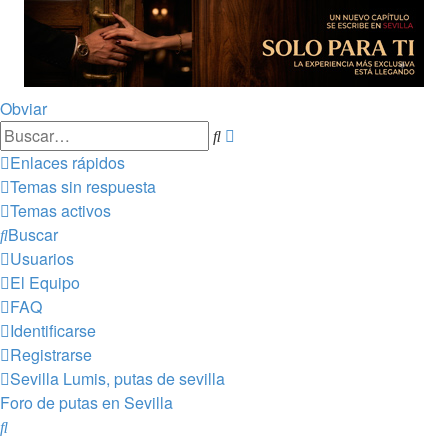
Obviar
Búsqueda
Buscar
avanzada
Enlaces rápidos
Temas sin respuesta
Temas activos
Buscar
Usuarios
El Equipo
FAQ
Identificarse
Registrarse
Sevilla Lumis, putas de sevilla
Foro de putas en Sevilla
Buscar