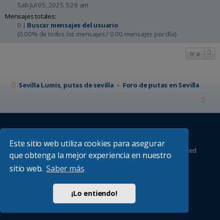
Sab Jul 05, 2025 5:26 am
Mensajes totales:
0 |
Buscar mensajes del usuario
(0.00% de todos los mensajes / 0.00 mensajes por día)
Ir a
Sevilla Lumis, putas de sevilla
Foro de putas en Sevilla
Este sitio web utiliza cookies para asegurar
Desarrollado por
phpBB
® Forum Software © phpBB Limited
que obtenga la mejor experiencia en nuestro
Absolution style by
Premium phpBB Styles
sitio web.
Saber más
Traducción al español por
phpBB España
¡Lo entiendo!
Privacidad
|
Condiciones