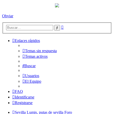
Obviar
Búsqueda
Buscar
avanzada
Enlaces rápidos
Temas sin respuesta
Temas activos
Buscar
Usuarios
El Equipo
FAQ
Identificarse
Registrarse
Sevilla Lumis, putas de sevilla
Foro