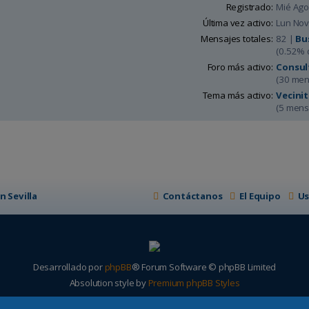
Registrado:
Mié Ago
Última vez activo:
Lun Nov
Mensajes totales:
82 |
Bu
(0.52% 
Foro más activo:
Consul
(30 men
Tema más activo:
Vecini
(5 mens
n Sevilla
Contáctanos
El Equipo
Us
Desarrollado por
phpBB
® Forum Software © phpBB Limited
Absolution style by
Premium phpBB Styles