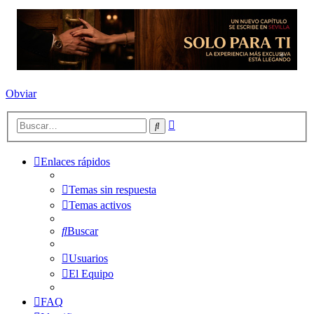
Obviar
Búsqueda
Buscar
avanzada
Enlaces rápidos
Temas sin respuesta
Temas activos
Buscar
Usuarios
El Equipo
FAQ