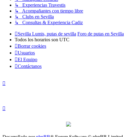
↳ Experiencias Travestis
↳ Acompañantes con tiempo libre
↳ Clubs en Sevilla
↳ Consultas & Experiencia Cadiz
Sevilla Lumis, putas de sevilla
Foro de putas en Sevilla
Todos los horarios son
UTC
Borrar cookies
Usuarios
El Equipo
Contáctanos
Desarrollado por
phpBB
® Forum Software © phpBB Limited