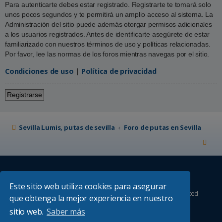
Para autenticarte debes estar registrado. Registrarte te tomará solo
unos pocos segundos y te permitirá un amplio acceso al sistema. La
Administración del sitio puede además otorgar permisos adicionales
a los usuarios registrados. Antes de identificarte asegúrete de estar
familiarizado con nuestros términos de uso y políticas relacionadas.
Por favor, lee las normas de los foros mientras navegas por el sitio.
Condiciones de uso
|
Política de privacidad
Registrarse
Sevilla Lumis, putas de sevilla
Foro de putas en Sevilla
Este sitio web utiliza cookies para asegurar
Desarrollado por
phpBB
® Forum Software © phpBB Limited
que obtenga la mejor experiencia en nuestro
Absolution style by
Premium phpBB Styles
sitio web.
Saber más