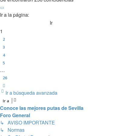
Página
1
de
26
Ir a la página:
1
2
3
4
5
…
26
Siguiente
Ir a búsqueda avanzada
Ir a
Conoce las mejores putas de Sevilla
Foro General
↳ AVISO IMPORTANTE
↳ Normas