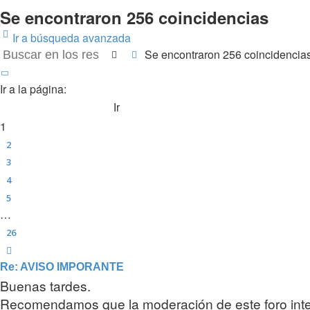
Se encontraron 256 coincidencias
Ir a búsqueda avanzada
Se encontraron 256 coincidencia
Buscar
Búsqueda avanzada
Página
1
de
26
Ir a la página:
1
2
3
4
5
…
26
Siguiente
Re: AVISO IMPORANTE
Buenas tardes.
Recomendamos que la moderación de este foro intent