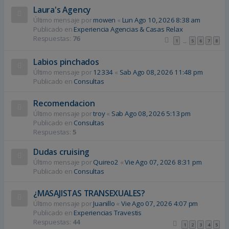
Laura's Agency
Último mensaje por
mowen
«
Lun Ago 10, 2026 8:38 am
Publicado en
Experiencia Agencias & Casas Relax
Respuestas:
76
1
5
6
7
8
…
Labios pinchados
Último mensaje por
12334
«
Sab Ago 08, 2026 11:48 pm
Publicado en
Consultas
Recomendacion
Último mensaje por
troy
«
Sab Ago 08, 2026 5:13 pm
Publicado en
Consultas
Respuestas:
5
Dudas cruising
Último mensaje por
Quireo2
«
Vie Ago 07, 2026 8:31 pm
Publicado en
Consultas
¿MASAJISTAS TRANSEXUALES?
Último mensaje por
Juanillo
«
Vie Ago 07, 2026 4:07 pm
Publicado en
Experiencias Travestis
Respuestas:
44
1
2
3
4
5