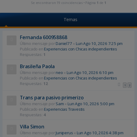
Se encontraron 19 coincidencias • Página
1
de
1
Temas
Fernanda 600958868
Último mensaje por
Daniel77
«
Lun Ago 10, 2026 7:25 pm
Publicado en
Experiencias con Chicas independientes
Respuestas:
1
Brasileña Paola
Último mensaje por
neo
«
Lun Ago 10, 2026 6:10 pm
Publicado en
Experiencias con Chicas independientes
Respuestas:
12
1
2
Trans para pasivo primerizo
Último mensaje por
Sam
«
Lun Ago 10, 2026 5:00 pm
Publicado en
Experiencias Travestis
Respuestas:
4
Villa Simon
Último mensaje por
Juniperus
«
Lun Ago 10, 2026 4:38 pm