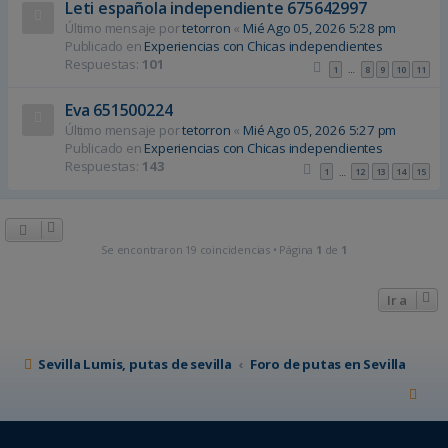
Leti española independiente 675642997
Último mensaje por
tetorron
«
Mié Ago 05, 2026 5:28 pm
Publicado en
Experiencias con Chicas independientes
Respuestas:
101
1
8
9
10
11
…
Eva 651500224
Último mensaje por
tetorron
«
Mié Ago 05, 2026 5:27 pm
Publicado en
Experiencias con Chicas independientes
Respuestas:
143
1
12
13
14
15
…
Se encontraron 19 coincidencias • Página
1
de
1
Ir a
Sevilla Lumis, putas de sevilla
Foro de putas en Sevilla