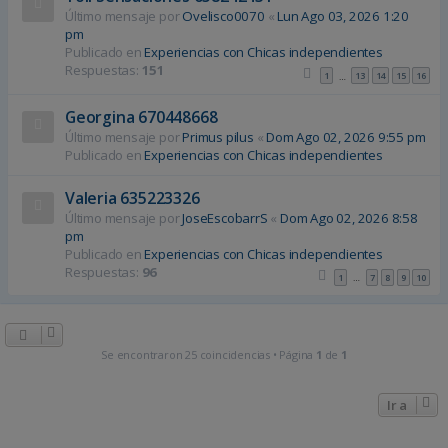
Último mensaje por
Ovelisco0070
«
Lun Ago 03, 2026 1:20
pm
Publicado en
Experiencias con Chicas independientes
Respuestas:
151
1
13
14
15
16
…
Georgina 670448668
Último mensaje por
Primus pilus
«
Dom Ago 02, 2026 9:55 pm
Publicado en
Experiencias con Chicas independientes
Valeria 635223326
Último mensaje por
JoseEscobarrS
«
Dom Ago 02, 2026 8:58
pm
Publicado en
Experiencias con Chicas independientes
Respuestas:
96
1
7
8
9
10
…
Se encontraron 25 coincidencias • Página
1
de
1
Ir a