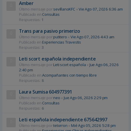
Amber
Último mensaje por
sevillanoKFC
«
Vie Ago 07, 2026 6:36 am
Publicado en
Consultas
Respuestas:
1
Trans para pasivo primerizo
Último mensaje por
putitero
«
Vie Ago 07, 2026 4:43 am
Publicado en
Experiencias Travestis
Respuestas:
3
Leti scort española independiente
Último mensaje por
Leti scort española
«
Jue Ago 06, 2026
2:40 pm
Publicado en
Acompañantes con tiempo libre
Respuestas:
8
Laura Sumisa 604977391
Último mensaje por
neo
«
Jue Ago 06, 2026 2:29 pm
Publicado en
Consultas
Respuestas:
6
Leti española independiente 675642997
Último mensaje por
tetorron
«
Mié Ago 05, 2026 5:28 pm
Publicado en
Experiencias con Chicas independientes