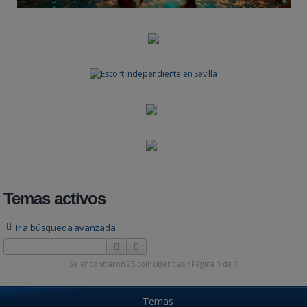
Temas activos
Ir a búsqueda avanzada
Buscar
Búsqueda avanzada
Se encontraron 25 coincidencias • Página
1
de
1
Temas