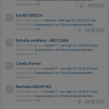
Respuestas:
101
1
8
9
10
11
…
Eva 651500224
Último mensaje por
tetorron
«
Mié Ago 05, 2026 5:27 pm
Publicado en
Experiencias con Chicas independientes
Respuestas:
143
1
12
13
14
15
…
Estrella sevillana - 603132656
Último mensaje por
Daniel77
«
Lun Ago 03, 2026 3:24 pm
Publicado en
Experiencias con Chicas independientes
Respuestas:
7
Camila Parker
Último mensaje por
Daniel77
«
Lun Ago 03, 2026 3:20 pm
Publicado en
Experiencias con Chicas independientes
Respuestas:
1
Nathalia 666241902
Último mensaje por
Daniel77
«
Lun Ago 03, 2026 3:12 pm
Publicado en
Experiencias con Chicas independientes
Respuestas:
165
1
14
15
16
17
…