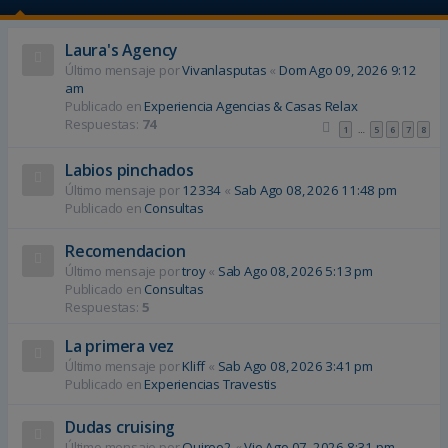
Laura's Agency
Último mensaje por
Vivanlasputas
«
Dom Ago 09, 2026 9:12
am
Publicado en
Experiencia Agencias & Casas Relax
Respuestas:
74
1
5
6
7
8
…
Labios pinchados
Último mensaje por
12334
«
Sab Ago 08, 2026 11:48 pm
Publicado en
Consultas
Recomendacion
Último mensaje por
troy
«
Sab Ago 08, 2026 5:13 pm
Publicado en
Consultas
Respuestas:
5
La primera vez
Último mensaje por
Kliff
«
Sab Ago 08, 2026 3:41 pm
Publicado en
Experiencias Travestis
Dudas cruising
Último mensaje por
Quireo2
«
Vie Ago 07, 2026 8:31 pm