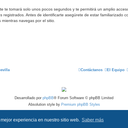
rte te tomará solo unos pocos segundos y te permitirá un amplio acceso
 registrados. Antes de identificarte asegúrete de estar familiarizado c
s mientras navegas por el sitio.
evilla
Contáctanos
El Equipo
Desarrollado por
phpBB
® Forum Software © phpBB Limited
Absolution style by
Premium phpBB Styles
Traducción al español por
phpBB España
 mejor experiencia en nuestro sitio web.
Saber más
Privacidad
|
Condiciones