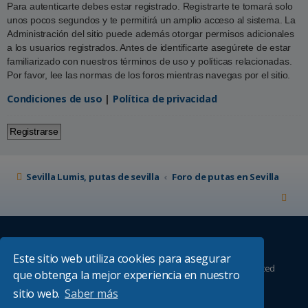
Para autenticarte debes estar registrado. Registrarte te tomará solo
unos pocos segundos y te permitirá un amplio acceso al sistema. La
Administración del sitio puede además otorgar permisos adicionales
a los usuarios registrados. Antes de identificarte asegúrete de estar
familiarizado con nuestros términos de uso y políticas relacionadas.
Por favor, lee las normas de los foros mientras navegas por el sitio.
Condiciones de uso
|
Política de privacidad
Registrarse
Sevilla Lumis, putas de sevilla
Foro de putas en Sevilla
Este sitio web utiliza cookies para asegurar
Desarrollado por
phpBB
® Forum Software © phpBB Limited
que obtenga la mejor experiencia en nuestro
Absolution style by
Premium phpBB Styles
sitio web.
Saber más