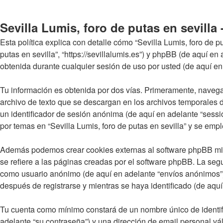
Sevilla Lumis, foro de putas en sevilla 
Esta política explica con detalle cómo “Sevilla Lumis, foro de p
putas en sevilla”, “https://sevillalumis.es”) y phpBB (de aquí
obtenida durante cualquier sesión de uso por usted (de aquí en
Tu información es obtenida por dos vías. Primeramente, navegar
archivo de texto que se descargan en los archivos temporales d
un identificador de sesión anónima (de aquí en adelante “sess
por temas en “Sevilla Lumis, foro de putas en sevilla” y se empl
Además podemos crear cookies externas al software phpBB mien
se refiere a las páginas creadas por el software phpBB. La seg
como usuario anónimo (de aquí en adelante “envíos anónimos”), 
después de registrarse y mientras se haya identificado (de aqu
Tu cuenta como mínimo constará de un nombre único de identifi
adelante “su contraseña”) y una dirección de email personal váli