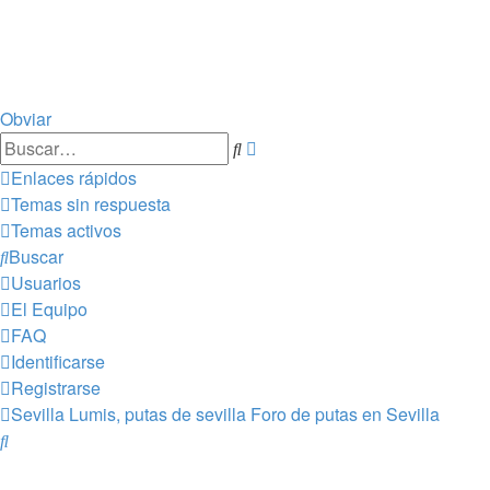
Obviar
Búsqueda
Buscar
avanzada
Enlaces rápidos
Temas sin respuesta
Temas activos
Buscar
Usuarios
El Equipo
FAQ
Identificarse
Registrarse
Sevilla Lumis, putas de sevilla
Foro de putas en Sevilla
Buscar