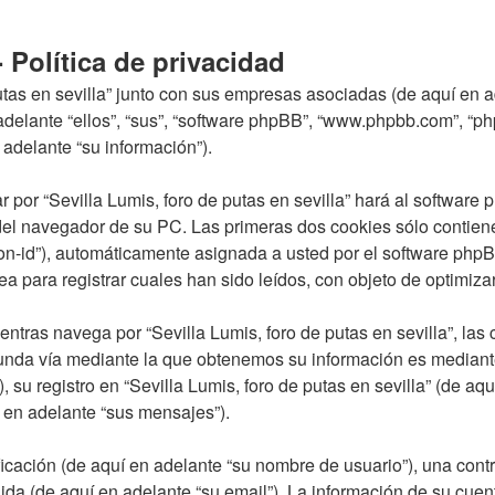
- Política de privacidad
utas en sevilla” junto con sus empresas asociadas (de aquí en ade
 en adelante “ellos”, “sus”, “software phpBB”, “www.phpbb.com”,
 adelante “su información”).
 por “Sevilla Lumis, foro de putas en sevilla” hará al softwar
el navegador de su PC. Las primeras dos cookies sólo contienen 
ion-id”), automáticamente asignada a usted por el software ph
ea para registrar cuales han sido leídos, con objeto de optimiza
tras navega por “Sevilla Lumis, foro de putas en sevilla”, la
unda vía mediante la que obtenemos su información es mediante 
su registro en “Sevilla Lumis, foro de putas en sevilla” (de aq
í en adelante “sus mensajes”).
cación (de aquí en adelante “su nombre de usuario”), una contr
da (de aquí en adelante “su email”). La información de su cuenta