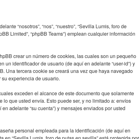
lante “nosotros”, “nos”, “nuestro”, “Sevilla Lumis, foro de
 “phpBB Limited”, “phpBB Teams”) emplean cualquier información
e phpBB crear un número de cookies, las cuales son un pequeño
un identificador de usuario (de aquí en adelante “user-id”) y
pBB. Una tercera cookie se creará una vez que haya navegado
r su experiencia de usuario.
s cuales exceden el alcance de este documento que solamente
lo que usted envía. Esto puede ser, y no limitado a: envíos
uí en adelante “su cuenta”) y mensajes enviados por usted
aseña personal empleada para la identificación (de aquí en
 en “Sevilla Lumis, foro de putas en sevilla” está protegida por