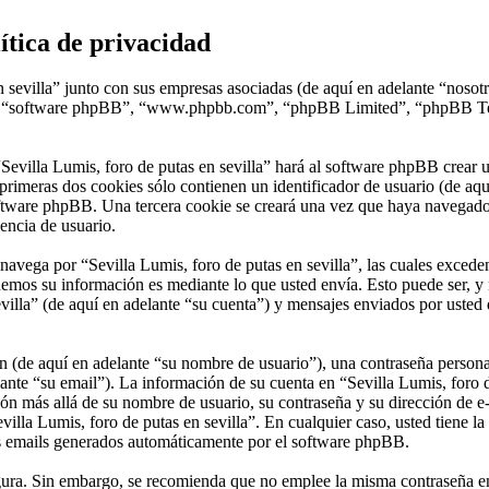
lítica de privacidad
n sevilla” junto con sus empresas asociadas (de aquí en adelante “nosotr
sus”, “software phpBB”, “www.phpbb.com”, “phpBB Limited”, “phpBB Te
Sevilla Lumis, foro de putas en sevilla” hará al software phpBB crear 
rimeras dos cookies sólo contienen un identificador de usuario (de aquí
oftware phpBB. Una tercera cookie se creará una vez que haya navegado 
iencia de usuario.
ega por “Sevilla Lumis, foro de putas en sevilla”, las cuales exceden 
emos su información es mediante lo que usted envía. Esto puede ser, y 
villa” (de aquí en adelante “su cuenta”) y mensajes enviados por usted 
(de aquí en adelante “su nombre de usuario”), una contraseña personal 
ante “su email”). La información de su cuenta en “Sevilla Lumis, foro de
ión más allá de su nombre de usuario, su contraseña y su dirección de e-
Sevilla Lumis, foro de putas en sevilla”. En cualquier caso, usted tiene
los emails generados automáticamente por el software phpBB.
segura. Sin embargo, se recomienda que no emplee la misma contraseña en