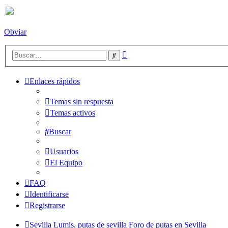
Obviar
Búsqueda
Buscar
avanzada
Enlaces rápidos
Temas sin respuesta
Temas activos
Buscar
Usuarios
El Equipo
FAQ
Identificarse
Registrarse
Sevilla Lumis, putas de sevilla
Foro de putas en Sevilla