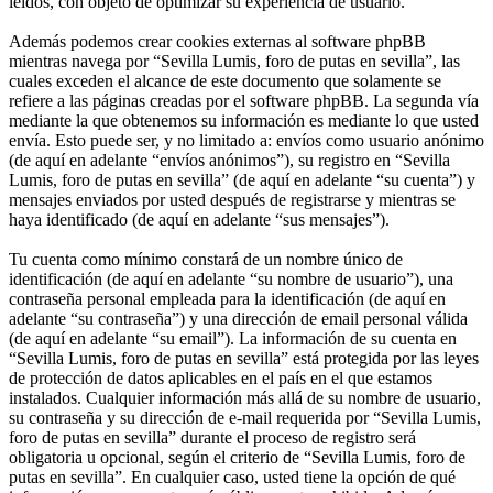
leídos, con objeto de optimizar su experiencia de usuario.
Además podemos crear cookies externas al software phpBB
mientras navega por “Sevilla Lumis, foro de putas en sevilla”, las
cuales exceden el alcance de este documento que solamente se
refiere a las páginas creadas por el software phpBB. La segunda vía
mediante la que obtenemos su información es mediante lo que usted
envía. Esto puede ser, y no limitado a: envíos como usuario anónimo
(de aquí en adelante “envíos anónimos”), su registro en “Sevilla
Lumis, foro de putas en sevilla” (de aquí en adelante “su cuenta”) y
mensajes enviados por usted después de registrarse y mientras se
haya identificado (de aquí en adelante “sus mensajes”).
Tu cuenta como mínimo constará de un nombre único de
identificación (de aquí en adelante “su nombre de usuario”), una
contraseña personal empleada para la identificación (de aquí en
adelante “su contraseña”) y una dirección de email personal válida
(de aquí en adelante “su email”). La información de su cuenta en
“Sevilla Lumis, foro de putas en sevilla” está protegida por las leyes
de protección de datos aplicables en el país en el que estamos
instalados. Cualquier información más allá de su nombre de usuario,
su contraseña y su dirección de e-mail requerida por “Sevilla Lumis,
foro de putas en sevilla” durante el proceso de registro será
obligatoria u opcional, según el criterio de “Sevilla Lumis, foro de
putas en sevilla”. En cualquier caso, usted tiene la opción de qué