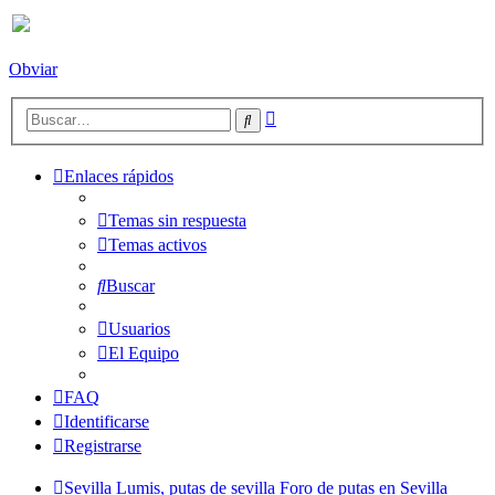
Obviar
Búsqueda
Buscar
avanzada
Enlaces rápidos
Temas sin respuesta
Temas activos
Buscar
Usuarios
El Equipo
FAQ
Identificarse
Registrarse
Sevilla Lumis, putas de sevilla
Foro de putas en Sevilla