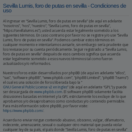
Sevilla Lumis, foro de putas en sevilla - Condiciones de
uso
Al ingresar en “Sevilla Lumis, foro de putas en sevilla” (de aquí en adelante
“nosotros”, “nos”, “nuestro”, “Sevilla Lumis, foro de putas en sevilla”,
“https://sevillalumis.es”), usted acuerda estar legalmente sometido a los
siguientes términos. En caso contrario por favor no se registre y/o use “Sevilla
Lumis, foro de putas en sevilla”. Podemos cambiar estos términos en
cualquier momento e intentaríamos avisarle, sin embargo sería prudente que
los revisase por su cuenta periódicamente. Seguir registrado a “Sevilla Lumis,
foro de putas en sevilla” después de esos cambios significa que acuerda
estar legalmente sometido a esos nuevos términos tal como fueron
actualizados y/o reformados.
Nuestros foros están desarrollados por phpBB (de aquí en adelante “ellos”,
“sus”, “software phpBB”, “www.phpbb.com”, “phpBB Limited”, “phpBB Teams”)
el cual es una solución de foros liberada bajo la “
GNU General Public License v2 en Ingles
” (de aquí en adelante “GPL”) y puede
ser descargada de
www.phpbb.com
. El software phpBB solamente facilita
discusiones basadas en Internet y la GPL estrictamente los excluye de lo que
aprobamos y/o desaprobamos como conductas y/o contenido permisible.
Para más información sobre phpBB, por favor visite:
https://www.phpbb.com/
.
Acuerda no enviar ningun contenido abusivo, obsceno, vulgar, difamatorio,
indecente, amenazante, sexual o cualquier otro material que pueda violar
cualquier ley de su país, el país donde “Sevilla Lumis, foro de putas en sevilla”