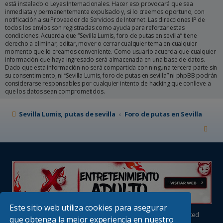
está instalado o Leyes Internacionales. Hacer eso provocará que sea
inmediata y permanentemente expulsado y, si lo creemos oportuno, con
notificación a su Proveedor de Servicios de Internet. Las direcciones IP de
todos los envíos son registradas como ayuda para reforzar estas
condiciones. Acuerda que “Sevilla Lumis, foro de putas en sevilla” tiene
derecho a eliminar, editar, mover o cerrar cualquier tema en cualquier
momento que lo creamos conveniente. Como usuario acuerda que cualquier
información que haya ingresado será almacenada en una base de datos.
Dado que esta información no será compartida con ninguna tercera parte sin
su consentimiento, ni “Sevilla Lumis, foro de putas en sevilla” ni phpBB podrán
considerarse responsables por cualquier intento de hacking que conlleve a
que los datos sean comprometidos.
Sevilla Lumis, putas de sevilla
Foro de putas en Sevilla
Este sitio web utiliza cookies para asegurar
Desarrollado por
phpBB
® Forum Software © phpBB Limited
que obtenga la mejor experiencia en nuestro