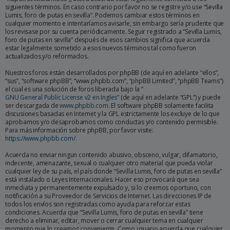
siguientes términos. En caso contrario por favor no se registre y/o use “Sevilla
Lumis, foro de putas en sevilla”. Podemos cambiar estos términos en
cualquier momento e intentaríamos avisarle, sin embargo sería prudente que
los revisase por su cuenta periódicamente. Seguir registrado a “Sevilla Lumis,
foro de putas en sevilla” después de esos cambios significa que acuerda
estar legalmente sometido a esos nuevos términos tal como fueron
actualizados y/o reformados.
Nuestros foros están desarrollados por phpBB (de aquí en adelante “ellos”,
“sus”, “software phpBB”, “www.phpbb.com”, “phpBB Limited”, “phpBB Teams”)
el cual es una solución de foros liberada bajo la “
GNU General Public License v2 en Ingles
” (de aquí en adelante “GPL”) y puede
ser descargada de
www.phpbb.com
. El software phpBB solamente facilita
discusiones basadas en Internet y la GPL estrictamente los excluye de lo que
aprobamos y/o desaprobamos como conductas y/o contenido permisible.
Para más información sobre phpBB, por favor visite:
https://www.phpbb.com/
.
Acuerda no enviar ningun contenido abusivo, obsceno, vulgar, difamatorio,
indecente, amenazante, sexual o cualquier otro material que pueda violar
cualquier ley de su país, el país donde “Sevilla Lumis, foro de putas en sevilla”
está instalado o Leyes Internacionales. Hacer eso provocará que sea
inmediata y permanentemente expulsado y, si lo creemos oportuno, con
notificación a su Proveedor de Servicios de Internet. Las direcciones IP de
todos los envíos son registradas como ayuda para reforzar estas
condiciones. Acuerda que “Sevilla Lumis, foro de putas en sevilla” tiene
derecho a eliminar, editar, mover o cerrar cualquier tema en cualquier
momento que lo creamos conveniente. Como usuario acuerda que cualquier