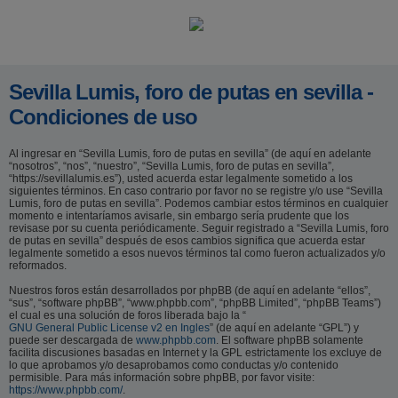
Sevilla Lumis, foro de putas en sevilla -
Condiciones de uso
Al ingresar en “Sevilla Lumis, foro de putas en sevilla” (de aquí en adelante
“nosotros”, “nos”, “nuestro”, “Sevilla Lumis, foro de putas en sevilla”,
“https://sevillalumis.es”), usted acuerda estar legalmente sometido a los
siguientes términos. En caso contrario por favor no se registre y/o use “Sevilla
Lumis, foro de putas en sevilla”. Podemos cambiar estos términos en cualquier
momento e intentaríamos avisarle, sin embargo sería prudente que los
revisase por su cuenta periódicamente. Seguir registrado a “Sevilla Lumis, foro
de putas en sevilla” después de esos cambios significa que acuerda estar
legalmente sometido a esos nuevos términos tal como fueron actualizados y/o
reformados.
Nuestros foros están desarrollados por phpBB (de aquí en adelante “ellos”,
“sus”, “software phpBB”, “www.phpbb.com”, “phpBB Limited”, “phpBB Teams”)
el cual es una solución de foros liberada bajo la “
GNU General Public License v2 en Ingles
” (de aquí en adelante “GPL”) y
puede ser descargada de
www.phpbb.com
. El software phpBB solamente
facilita discusiones basadas en Internet y la GPL estrictamente los excluye de
lo que aprobamos y/o desaprobamos como conductas y/o contenido
permisible. Para más información sobre phpBB, por favor visite:
https://www.phpbb.com/
.