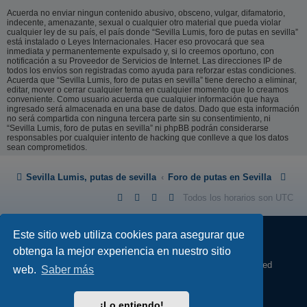
Acuerda no enviar ningun contenido abusivo, obsceno, vulgar, difamatorio,
indecente, amenazante, sexual o cualquier otro material que pueda violar
cualquier ley de su país, el país donde “Sevilla Lumis, foro de putas en sevilla”
está instalado o Leyes Internacionales. Hacer eso provocará que sea
inmediata y permanentemente expulsado y, si lo creemos oportuno, con
notificación a su Proveedor de Servicios de Internet. Las direcciones IP de
todos los envíos son registradas como ayuda para reforzar estas condiciones.
Acuerda que “Sevilla Lumis, foro de putas en sevilla” tiene derecho a eliminar,
editar, mover o cerrar cualquier tema en cualquier momento que lo creamos
conveniente. Como usuario acuerda que cualquier información que haya
ingresado será almacenada en una base de datos. Dado que esta información
no será compartida con ninguna tercera parte sin su consentimiento, ni
“Sevilla Lumis, foro de putas en sevilla” ni phpBB podrán considerarse
responsables por cualquier intento de hacking que conlleve a que los datos
sean comprometidos.
Sevilla Lumis, putas de sevilla
Foro de putas en Sevilla
Todos los horarios son
UTC
Este sitio web utiliza cookies para asegurar que
obtenga la mejor experiencia en nuestro sitio
Desarrollado por
phpBB
® Forum Software © phpBB Limited
web.
Saber más
Absolution style by
Premium phpBB Styles
¡Lo entiendo!