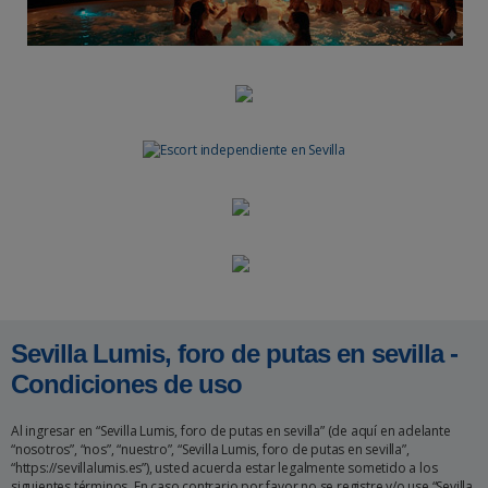
r
Sevilla Lumis, foro de putas en sevilla -
Condiciones de uso
Al ingresar en “Sevilla Lumis, foro de putas en sevilla” (de aquí en adelante
“nosotros”, “nos”, “nuestro”, “Sevilla Lumis, foro de putas en sevilla”,
“https://sevillalumis.es”), usted acuerda estar legalmente sometido a los
siguientes términos. En caso contrario por favor no se registre y/o use “Sevilla