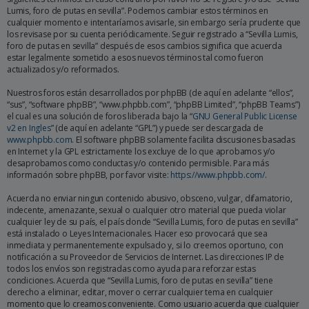
Lumis, foro de putas en sevilla”. Podemos cambiar estos términos en
cualquier momento e intentaríamos avisarle, sin embargo sería prudente que
los revisase por su cuenta periódicamente. Seguir registrado a “Sevilla Lumis,
foro de putas en sevilla” después de esos cambios significa que acuerda
estar legalmente sometido a esos nuevos términos tal como fueron
actualizados y/o reformados.
Nuestros foros están desarrollados por phpBB (de aquí en adelante “ellos”,
“sus”, “software phpBB”, “www.phpbb.com”, “phpBB Limited”, “phpBB Teams”)
el cual es una solución de foros liberada bajo la “
GNU General Public License
v2 en Ingles
” (de aquí en adelante “GPL”) y puede ser descargada de
www.phpbb.com
. El software phpBB solamente facilita discusiones basadas
en Internet y la GPL estrictamente los excluye de lo que aprobamos y/o
desaprobamos como conductas y/o contenido permisible. Para más
información sobre phpBB, por favor visite:
https://www.phpbb.com/
.
Acuerda no enviar ningun contenido abusivo, obsceno, vulgar, difamatorio,
indecente, amenazante, sexual o cualquier otro material que pueda violar
cualquier ley de su país, el país donde “Sevilla Lumis, foro de putas en sevilla”
está instalado o Leyes Internacionales. Hacer eso provocará que sea
inmediata y permanentemente expulsado y, si lo creemos oportuno, con
notificación a su Proveedor de Servicios de Internet. Las direcciones IP de
todos los envíos son registradas como ayuda para reforzar estas
condiciones. Acuerda que “Sevilla Lumis, foro de putas en sevilla” tiene
derecho a eliminar, editar, mover o cerrar cualquier tema en cualquier
momento que lo creamos conveniente. Como usuario acuerda que cualquier