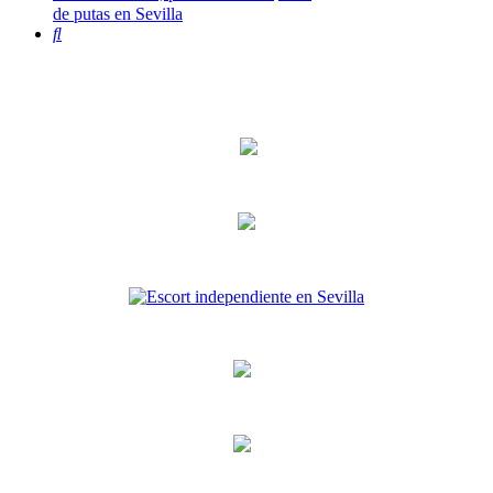
de putas en Sevilla
Buscar