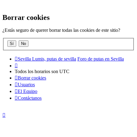
Borrar cookies
¿Estás seguro de querer borrar todas las cookies de este sitio?
Sevilla Lumis, putas de sevilla
Foro de putas en Sevilla
Todos los horarios son
UTC
Borrar cookies
Usuarios
El Equipo
Contáctanos