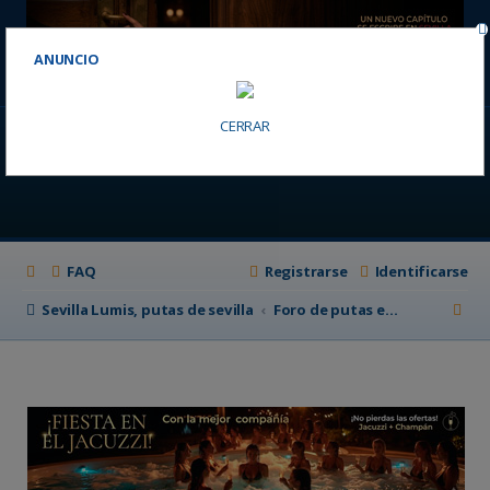
ANUNCIO
CERRAR
FAQ
Registrarse
Identificarse
B
Sevilla Lumis, putas de sevilla
Foro de putas en Sevilla
u
s
c
a
r