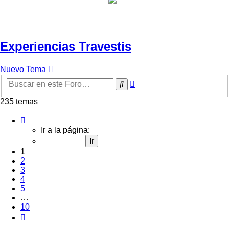
Experiencias Travestis
Nuevo Tema
Búsqueda
Buscar
avanzada
235 temas
Página
1
Ir a la página:
de
10
1
2
3
4
5
…
10
Siguiente