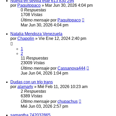
Nueva en sevilla este 613 830 294
por
Paquitopaco
»
Mar Jun 30, 2026 4:04 pm
0
Respuestas
1708
Vistas
Último mensaje
por
Paquitopaco
Mar Jun 30, 2026 4:04 pm
Natalia Mendoza Venezuela
por
Chapolin
»
Vie Ene 12, 2024 2:40 pm
1
2
11
Respuestas
23009
Vistas
Último mensaje
por
Cassanova444
Jue Jun 04, 2026 1:04 pm
Dudas con un trío trans
por
alamarty
»
Mié Feb 11, 2026 10:23 am
2
Respuestas
6389
Vistas
Último mensaje
por
chupachus
Mié Jun 03, 2026 2:57 pm
samantha 742032865