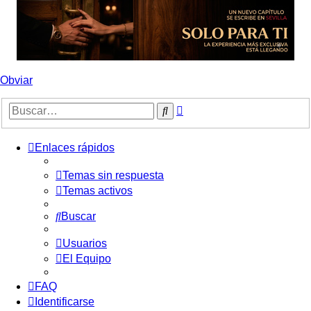
Obviar
Búsqueda
Buscar
avanzada
Enlaces rápidos
Temas sin respuesta
Temas activos
Buscar
Usuarios
El Equipo
FAQ
Identificarse