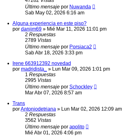
47282
Vistas
Último mensaje
por
Nuwanda
Sab May 02, 2026 6:16 am
Alguna experiencia en este piso?
por
danijm69
»
Mié Mar 11, 2026 11:01 pm
2
Respuestas
2789
Vistas
Último mensaje
por
Porsiaca2
Sab Abr 18, 2026 3:33 pm
Irene 663912392 novedad
por
madridista_
»
Lun Mar 09, 2026 1:01 pm
1
Respuestas
2995
Vistas
Último mensaje
por
Schockley
Mar Abr 07, 2026 8:57 am
Trans
por
Antoniodetriana
»
Lun Mar 02, 2026 12:09 am
2
Respuestas
3562
Vistas
Último mensaje
por
apolito
Mié Abr 01, 2026 4:06 pm