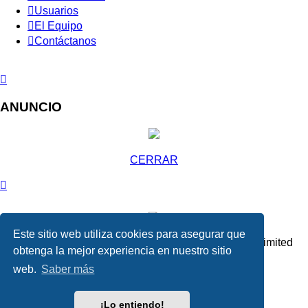
Usuarios
El Equipo
Contáctanos
ANUNCIO
CERRAR
Este sitio web utiliza cookies para asegurar que
Desarrollado por
phpBB
® Forum Software © phpBB Limited
obtenga la mejor experiencia en nuestro sitio
Absolution style by
Premium phpBB Styles
web.
Saber más
Traducción al español por
phpBB España
¡Lo entiendo!