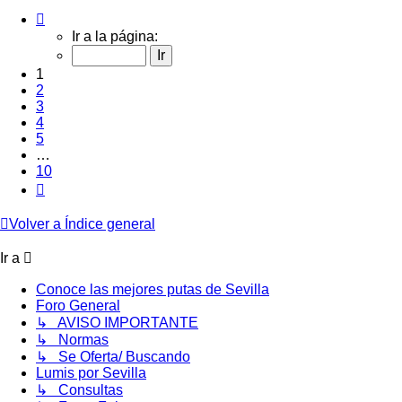
Página
1
Ir a la página:
de
10
1
2
3
4
5
…
10
Siguiente
Volver a Índice general
Ir a
Conoce las mejores putas de Sevilla
Foro General
↳ AVISO IMPORTANTE
↳ Normas
↳ Se Oferta/ Buscando
Lumis por Sevilla
↳ Consultas