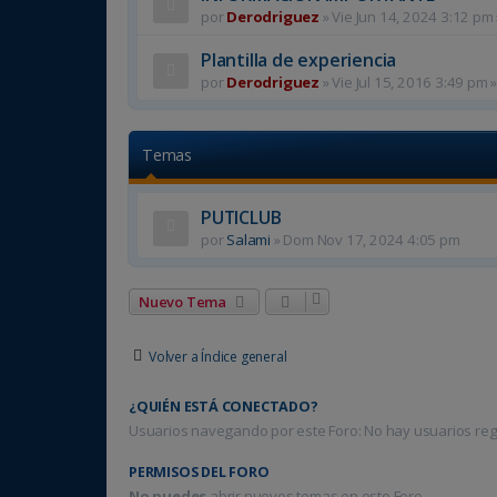
por
Derodriguez
»
Vie Jun 14, 2024 3:12 pm
Plantilla de experiencia
por
Derodriguez
»
Vie Jul 15, 2016 3:49 pm
»
Temas
PUTICLUB
por
Salami
»
Dom Nov 17, 2024 4:05 pm
Nuevo Tema
Volver a Índice general
¿QUIÉN ESTÁ CONECTADO?
Usuarios navegando por este Foro: No hay usuarios regis
PERMISOS DEL FORO
No puedes
abrir nuevos temas en este Foro