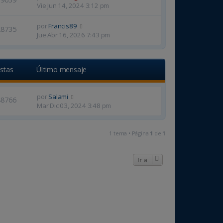
Vie Jun 14, 2024 3:12 pm
por
Francis89
28735
Jue Abr 16, 2026 7:43 pm
istas
Último mensaje
por
Salami
88766
Mar Dic 03, 2024 3:48 pm
1 tema • Página
1
de
1
Ir a