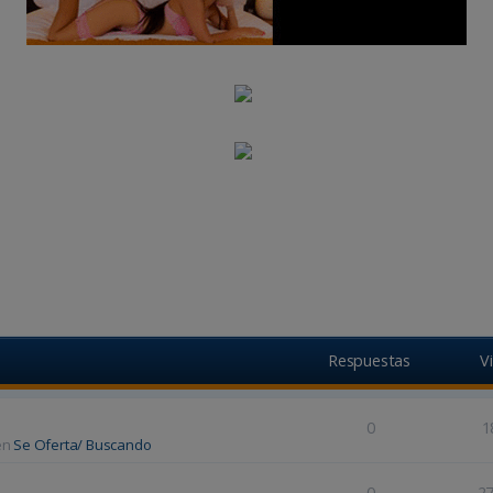
r
Búsqueda avanzada
Respuestas
V
0
1
en
Se Oferta/ Buscando
0
2