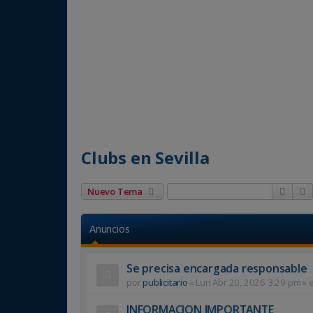
Clubs en Sevilla
Busca
Nuevo Tema
Anuncios
Se precisa encargada responsable
por
publicitario
»
Lun Abr 20, 2026 3:29 pm
» 
INFORMACION IMPORTANTE