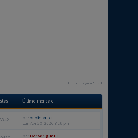
1 tema • Página
1
de
1
istas
Último mensaje
por
publicitario
8342
Lun Abr 20, 2026 3:29 pm
por
Derodriguez
79639