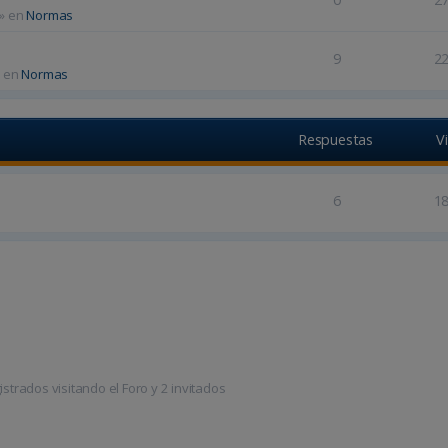
» en
Normas
9
2
 en
Normas
Respuestas
V
6
1
trados visitando el Foro y 2 invitados