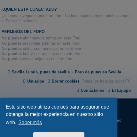
¿QUIÉN ESTÁ CONECTADO?
Usuarios navegando por este Foro: No hay usuarios registrados visitando
el Foro y 2 invitados
PERMISOS DEL FORO
No puedes
abrir nuevos temas en este Foro
No puedes
responder a temas en este Foro
No puedes
editar sus mensajes en este Foro
No puedes
borrar sus mensajes en este Foro
No puedes
enviar adjuntos en este Foro
Sevilla Lumis, putas de sevilla
Foro de putas en Sevilla
Usuarios
Borrar cookies
Todos los horarios son
UTC
Contáctanos
El Equipo
Este sitio web utiliza cookies para asegurar que
obtenga la mejor experiencia en nuestro sitio
Desarrollado por
phpBB
® Forum Software © phpBB Limited
web.
Saber más
Absolution style by
Premium phpBB Styles