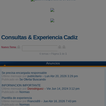
Consultas & Experiencia Cadiz
B
B
Nuevo Tema
u
ú
s
s
6 temas • Página
1
de
1
c
q
a
u
Anuncios
r
e
d
a
Se precisa encargada responsable
a
Último mensaje por
publicitario
«
Lun Abr 20, 2026 3:29 pm
v
Publicado en
Se Oferta/ Buscando
a
n
INFORMACION IMPORTANTE
z
Último mensaje por
Derodriguez
«
Vie Jun 14, 2024 3:12 pm
a
Publicado en
Normas
d
a
Plantilla de experiencia
Último mensaje por
Francis89
«
Jue Abr 16, 2026 7:43 pm
Publicado en
Normas