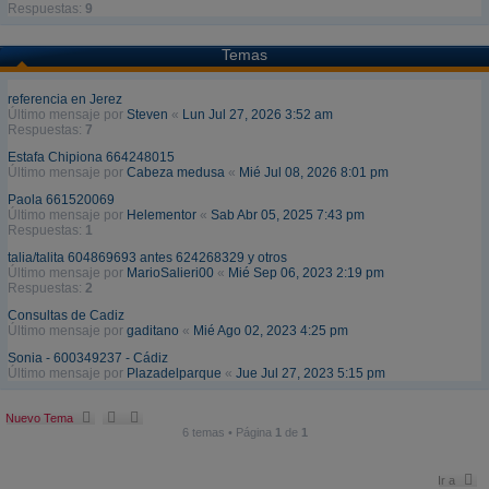
Respuestas:
9
Temas
referencia en Jerez
Último mensaje por
Steven
«
Lun Jul 27, 2026 3:52 am
Respuestas:
7
Estafa Chipiona 664248015
Último mensaje por
Cabeza medusa
«
Mié Jul 08, 2026 8:01 pm
Paola 661520069
Último mensaje por
Helementor
«
Sab Abr 05, 2025 7:43 pm
Respuestas:
1
talia/talita 604869693 antes 624268329 y otros
Último mensaje por
MarioSalieri00
«
Mié Sep 06, 2023 2:19 pm
Respuestas:
2
Consultas de Cadiz
Último mensaje por
gaditano
«
Mié Ago 02, 2023 4:25 pm
Sonia - 600349237 - Cádiz
Último mensaje por
Plazadelparque
«
Jue Jul 27, 2023 5:15 pm
Nuevo Tema
6 temas • Página
1
de
1
Ir a