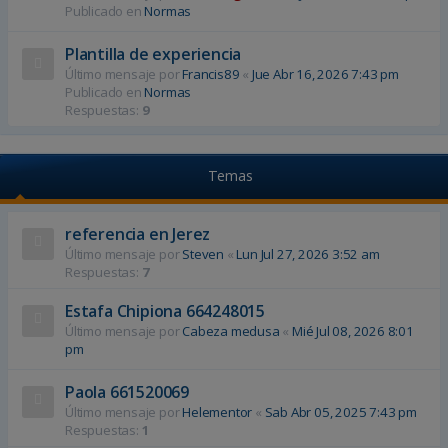
Publicado en
Normas
Plantilla de experiencia
Último mensaje por
Francis89
«
Jue Abr 16, 2026 7:43 pm
Publicado en
Normas
Respuestas:
9
Temas
referencia en Jerez
Último mensaje por
Steven
«
Lun Jul 27, 2026 3:52 am
Respuestas:
7
Estafa Chipiona 664248015
Último mensaje por
Cabeza medusa
«
Mié Jul 08, 2026 8:01
pm
Paola 661520069
Último mensaje por
Helementor
«
Sab Abr 05, 2025 7:43 pm
Respuestas:
1