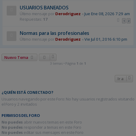
USUARIOS BANEADOS
Último mensaje por
Derodriguez
«
Jue Ene 08, 2026 7:29 am
Respuestas:
17
1
2
Normas para las profesionales
Último mensaje por
Derodriguez
«
Vie Jul 01, 2016 6:10 pm
Nuevo Tema
3 temas • Página
1
de
1
Ir a
¿QUIÉN ESTÁ CONECTADO?
Usuarios navegando por este Foro: No hay usuarios registrados visitando
el Foro y 2 invitados
PERMISOS DEL FORO
No puedes
abrir nuevos temas en este Foro
No puedes
responder a temas en este Foro
No puedes
editar sus mensajes en este Foro