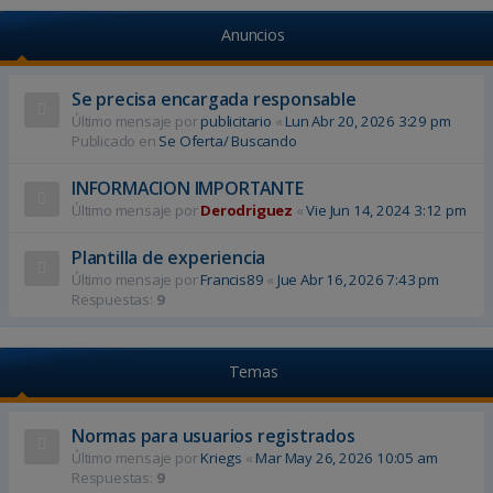
Anuncios
Se precisa encargada responsable
Último mensaje por
publicitario
«
Lun Abr 20, 2026 3:29 pm
Publicado en
Se Oferta/ Buscando
INFORMACION IMPORTANTE
Último mensaje por
Derodriguez
«
Vie Jun 14, 2024 3:12 pm
Plantilla de experiencia
Último mensaje por
Francis89
«
Jue Abr 16, 2026 7:43 pm
Respuestas:
9
Temas
Normas para usuarios registrados
Último mensaje por
Kriegs
«
Mar May 26, 2026 10:05 am
Respuestas:
9