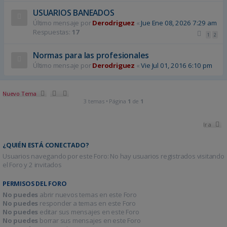
USUARIOS BANEADOS
Último mensaje por
Derodriguez
«
Jue Ene 08, 2026 7:29 am
Respuestas:
17
1
2
Normas para las profesionales
Último mensaje por
Derodriguez
«
Vie Jul 01, 2016 6:10 pm
Nuevo Tema
3 temas • Página
1
de
1
Ir a
¿QUIÉN ESTÁ CONECTADO?
Usuarios navegando por este Foro: No hay usuarios registrados visitando
el Foro y 2 invitados
PERMISOS DEL FORO
No puedes
abrir nuevos temas en este Foro
No puedes
responder a temas en este Foro
No puedes
editar sus mensajes en este Foro
No puedes
borrar sus mensajes en este Foro