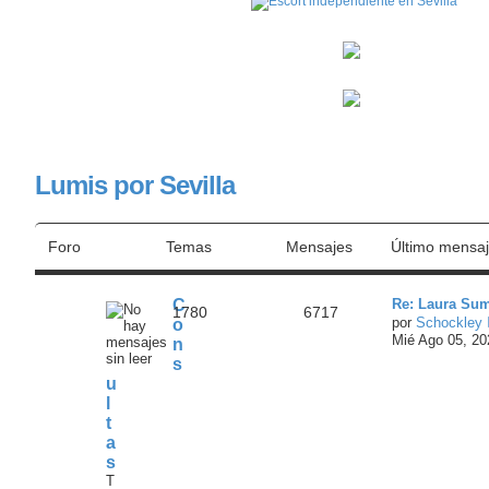
Lumis por Sevilla
Foro
Temas
Mensajes
Último mensa
C
Re: Laura Sum
1780
6717
por
Schockley
o
Mié Ago 05, 2
n
s
u
l
t
a
s
T