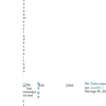
o
n
u
n
a
m
e
z
c
l
a
d
e
c
a
s
i
t
o
d
o
.
E
Re: Trans par
234
1093
V
por
Juanillo
x
e
Mié Ago 05, 20
p
r
e
ú
r
l
t
i