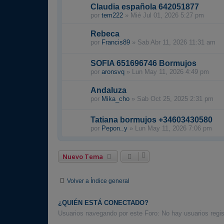
Claudia española 642051877
por
tem222
»
Mié Jul 01, 2026 5:27 pm
Rebeca
por
Francis89
»
Sab Abr 11, 2026 11:31 am
SOFIA 651696746 Bormujos
por
aronsvq
»
Lun May 11, 2026 4:49 pm
Andaluza
por
Mika_cho
»
Sab Oct 25, 2025 2:31 pm
Tatiana bormujos +34603430580
por
Pepon..y
»
Lun May 11, 2026 7:06 pm
Nuevo Tema
Volver a Índice general
¿QUIÉN ESTÁ CONECTADO?
Usuarios navegando por este Foro: No hay usuarios regist