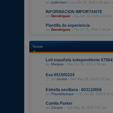
por
publicitario
»
Lun Abr 20, 2026 3:29 pm
» 
INFORMACION IMPORTANTE
por
Derodriguez
»
Vie Jun 14, 2024 3:12 pm
Plantilla de experiencia
por
Derodriguez
»
Vie Jul 15, 2016 3:49 pm
»
Temas
Leti española independiente 6756
por
Marques
»
Mar Oct 05, 2021 5:56 am
Eva 651500224
por
bixolon
»
Mar May 29, 2018 3:37 pm
Estrella sevillana - 603132656
por
Plazadelparque
»
Lun Jun 29, 2026 8:24 
Camila Parker
por
Zampax
»
Sab May 16, 2026 3:57 pm