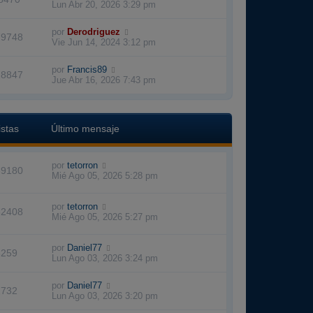
Lun Abr 20, 2026 3:29 pm
por
Derodriguez
79748
Vie Jun 14, 2024 3:12 pm
por
Francis89
28847
Jue Abr 16, 2026 7:43 pm
istas
Último mensaje
por
tetorron
39180
Mié Ago 05, 2026 5:28 pm
por
tetorron
62408
Mié Ago 05, 2026 5:27 pm
por
Daniel77
6259
Lun Ago 03, 2026 3:24 pm
por
Daniel77
2732
Lun Ago 03, 2026 3:20 pm