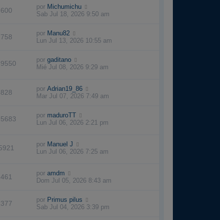
por
Michumichu
2600
Sab Jul 18, 2026 9:50 am
por
Manu82
1758
Lun Jul 13, 2026 10:55 am
por
gaditano
39550
Mié Jul 08, 2026 9:29 am
por
Adrian19_86
3828
Mar Jul 07, 2026 7:49 am
por
maduroTT
75683
Lun Jul 06, 2026 2:21 pm
por
Manuel J
5921
Lun Jul 06, 2026 7:25 am
por
amdm
1461
Dom Jul 05, 2026 8:43 am
por
Primus pilus
1377
Sab Jul 04, 2026 3:39 pm