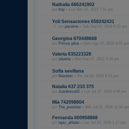
Nathalia 666241902
por
troy
»
Lun Nov 21, 2022 7:51 pm
Yoli Sensaciones 658242431
por
pacome
»
Sab Sep 03, 2016 8:22 am
Georgina 670448668
por
Primus pilus
»
Dom Ago 02, 2026 9:55 pm
Valeria 635223326
por
sibarita
»
Mar Sep 27, 2022 4:24 pm
Sofía sevillana
por
Mazelon
»
Vie Jul 24, 2026 6:51 pm
Natalia 637 233 375
por
Juanbreva32
»
Lun Jul 27, 2026 4:48 pm
Mía 742098604
por
The_punisher
»
Mié Jul 22, 2026 11:04 a
Fernanda 600958868
por
lapiz_afilado
»
Lun Jul 20, 2026 1:17 pm