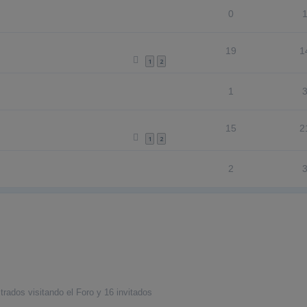
0
19
1
1
2
1
15
2
1
2
2
rados visitando el Foro y 16 invitados