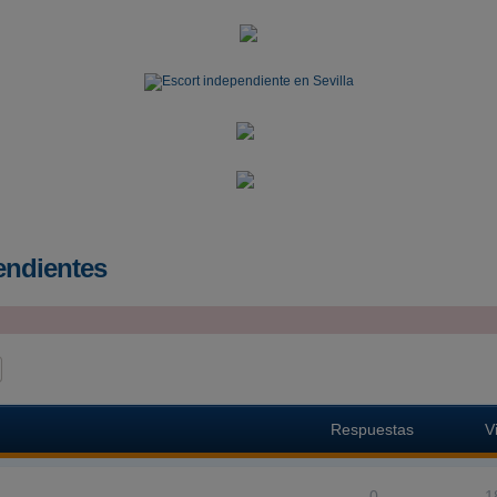
endientes
ar
Búsqueda avanzada
Respuestas
V
0
1