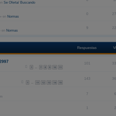
en
Se Oferta/ Buscando
0
2
» en
Normas
9
2
 en
Normas
Respuestas
V
42997
101
3
1
7
8
9
10
11
…
143
3
1
11
12
13
14
15
…
7
am
1