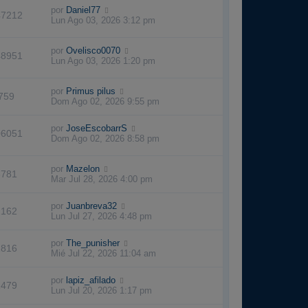
por
Daniel77
47212
Lun Ago 03, 2026 3:12 pm
por
Ovelisco0070
48951
Lun Ago 03, 2026 1:20 pm
por
Primus pilus
759
Dom Ago 02, 2026 9:55 pm
por
JoseEscobarrS
06051
Dom Ago 02, 2026 8:58 pm
por
Mazelon
3781
Mar Jul 28, 2026 4:00 pm
por
Juanbreva32
1162
Lun Jul 27, 2026 4:48 pm
por
The_punisher
1816
Mié Jul 22, 2026 11:04 am
por
lapiz_afilado
1479
Lun Jul 20, 2026 1:17 pm