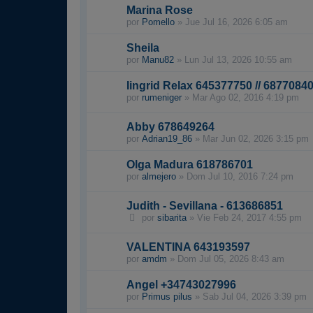
Marina Rose
por
Pomello
»
Jue Jul 16, 2026 6:05 am
Sheila
por
Manu82
»
Lun Jul 13, 2026 10:55 am
Iingrid Relax 645377750 // 6877084
por
rumeniger
»
Mar Ago 02, 2016 4:19 pm
Abby 678649264
por
Adrian19_86
»
Mar Jun 02, 2026 3:15 pm
Olga Madura 618786701
por
almejero
»
Dom Jul 10, 2016 7:24 pm
Judith - Sevillana - 613686851
por
sibarita
»
Vie Feb 24, 2017 4:55 pm
VALENTINA 643193597
por
amdm
»
Dom Jul 05, 2026 8:43 am
Angel +34743027996
por
Primus pilus
»
Sab Jul 04, 2026 3:39 pm