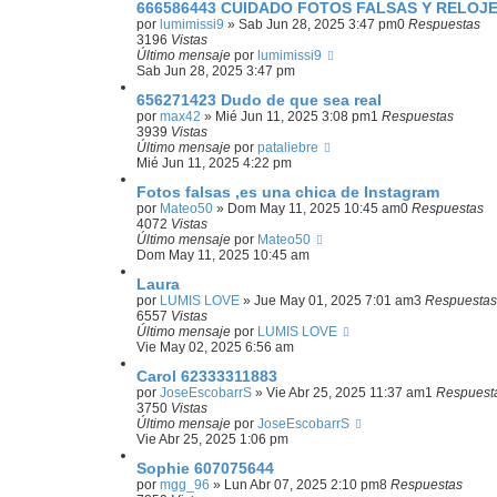
666586443 CUIDADO FOTOS FALSAS Y RELOJ
por
lumimissi9
»
Sab Jun 28, 2025 3:47 pm
0
Respuestas
3196
Vistas
Último mensaje
por
lumimissi9
Sab Jun 28, 2025 3:47 pm
656271423 Dudo de que sea real
por
max42
»
Mié Jun 11, 2025 3:08 pm
1
Respuestas
3939
Vistas
Último mensaje
por
pataliebre
Mié Jun 11, 2025 4:22 pm
Fotos falsas ,es una chica de Instagram
por
Mateo50
»
Dom May 11, 2025 10:45 am
0
Respuestas
4072
Vistas
Último mensaje
por
Mateo50
Dom May 11, 2025 10:45 am
Laura
por
LUMIS LOVE
»
Jue May 01, 2025 7:01 am
3
Respuestas
6557
Vistas
Último mensaje
por
LUMIS LOVE
Vie May 02, 2025 6:56 am
Carol 62333311883
por
JoseEscobarrS
»
Vie Abr 25, 2025 11:37 am
1
Respuest
3750
Vistas
Último mensaje
por
JoseEscobarrS
Vie Abr 25, 2025 1:06 pm
Sophie 607075644
por
mgg_96
»
Lun Abr 07, 2025 2:10 pm
8
Respuestas