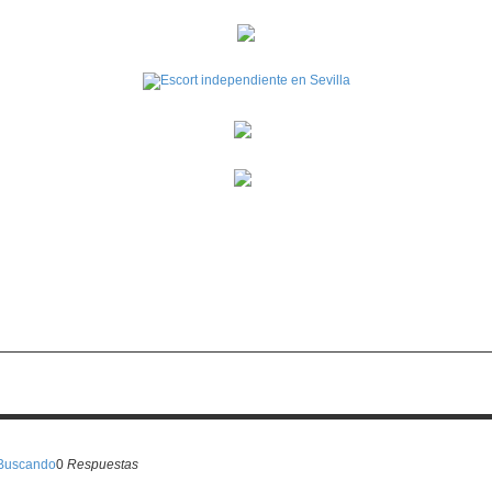
ar
Búsqueda avanzada
 Buscando
0
Respuestas