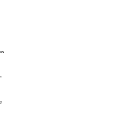
as
s
s