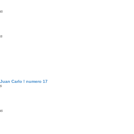
as
as
Juan Carlo ! numero 17
s
as