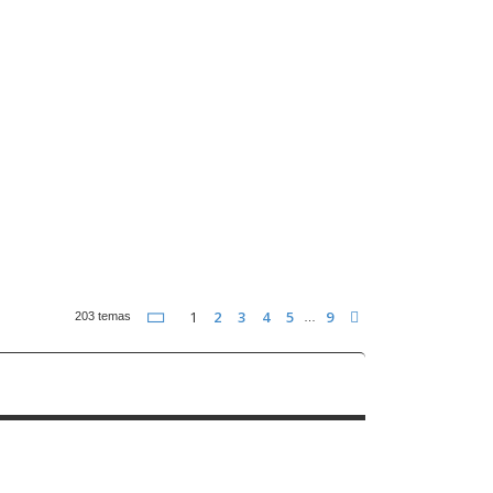
Página
1
de
9
1
2
3
4
5
9
Siguiente
203 temas
…