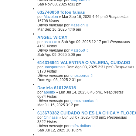
Último mensaje
por
willypollla
Sab Nov 08, 2025 6:33 pm
632748850 fotos falsas
por
Mazelon
»
Mar Sep 16, 2025 4:46 pm
0
Respuestas
16798
Vistas
Último mensaje
por
Mazelon
Mar Sep 16, 2025 4:46 pm
ANGEL WICKY
por
asaxxxo
»
Sab Ago 09, 2025 12:17 pm
1
Respuestas
4151
Vistas
Último mensaje
por
Mateo50
Sab Ago 09, 2025 5:06 pm
614316941 VALENTINA O VALERIA, CUIDADO
por
unosporros
»
Dom Ago 03, 2025 2:31 pm
0
Respuestas
3173
Vistas
Último mensaje
por
unosporros
Dom Ago 03, 2025 2:31 pm
Daniela 610126615
por
apolito
»
Lun Jul 14, 2025 6:45 pm
1
Respuestas
6074
Vistas
Último mensaje
por
gomezhuertas
Mar Jul 15, 2025 3:12 pm
613673382 CUIDADO NO ES LA CHICA Y FLOJE
por
Chirlassi
»
Lun Jul 07, 2025 4:43 pm
1
Respuestas
3822
Vistas
Último mensaje
por
ralf.w.dollars
Sab Jul 12, 2025 10:10 pm