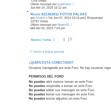
7259
Vistas
Último mensaje
por
pataliebre
Jue Abr 24, 2025 10:12 am
Rocío 621362911 FOTOS FALSAS
por
Anakin
»
Vie Jun 07, 2024 10:16 pm
2
Respuestas
10787
Vistas
Último mensaje
por
Mateo50
Mié Abr 02, 2025 7:04 pm
Nuevo Tema
Volver a Índice general
¿QUIÉN ESTÁ CONECTADO?
Usuarios navegando por este Foro: No hay usuarios regist
PERMISOS DEL FORO
No puedes
abrir nuevos temas en este Foro
No puedes
responder a temas en este Foro
No puedes
editar sus mensajes en este Foro
No puedes
borrar sus mensajes en este Foro
No puedes
enviar adjuntos en este Foro