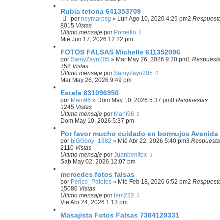
Rubia tetona 641353709
por
neymarpsg
»
Lun Ago 10, 2020 4:29 pm
2
Respuest
8015
Vistas
Último mensaje
por
Pomello
Mié Jun 17, 2026 12:22 pm
FOTOS FALSAS Michelle 611352096
por
SamyZayn205
»
Mar May 26, 2026 9:20 pm
1
Respuest
758
Vistas
Último mensaje
por
SamyZayn205
Mar May 26, 2026 9:49 pm
Estafa 631096950
por
Mani96
»
Dom May 10, 2026 5:37 pm
0
Respuestas
1245
Vistas
Último mensaje
por
Mani96
Dom May 10, 2026 5:37 pm
Por favor mucho cuidado en bormujos Avenida 
por
biGGboy_1982
»
Mié Abr 22, 2026 5:40 pm
3
Respuesta
2110
Vistas
Último mensaje
por
Juanbenitex
Sab May 02, 2026 12:07 pm
mercedes fotos falsas
por
Perico_Palotes
»
Mié Feb 18, 2026 6:52 pm
2
Respuest
15080
Vistas
Último mensaje
por
tem222
Vie Abr 24, 2026 1:13 pm
Masajista Fotos Falsas 7384129331