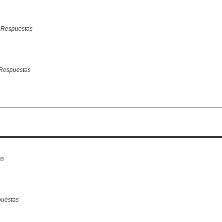
0
Respuestas
Respuestas
as
uestas