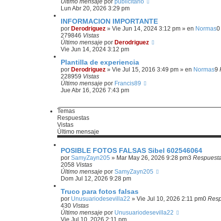
Último mensaje
por
publicitario
Lun Abr 20, 2026 3:29 pm
INFORMACION IMPORTANTE
por
Derodriguez
»
Vie Jun 14, 2024 3:12 pm
» en
Normas
279846
Vistas
Último mensaje
por
Derodriguez
Vie Jun 14, 2024 3:12 pm
Plantilla de experiencia
por
Derodriguez
»
Vie Jul 15, 2016 3:49 pm
» en
Normas
9
228959
Vistas
Último mensaje
por
Francis89
Jue Abr 16, 2026 7:43 pm
Temas
Respuestas
Vistas
Último mensaje
POSIBLE FOTOS FALSAS Sibel 602546064
por
SamyZayn205
»
Mar May 26, 2026 9:28 pm
3
Respuest
2058
Vistas
Último mensaje
por
SamyZayn205
Dom Jul 12, 2026 9:28 pm
Truco para fotos falsas
por
Unusuariodesevilla22
»
Vie Jul 10, 2026 2:11 pm
0
Resp
430
Vistas
Último mensaje
por
Unusuariodesevilla22
Vie Jul 10, 2026 2:11 pm