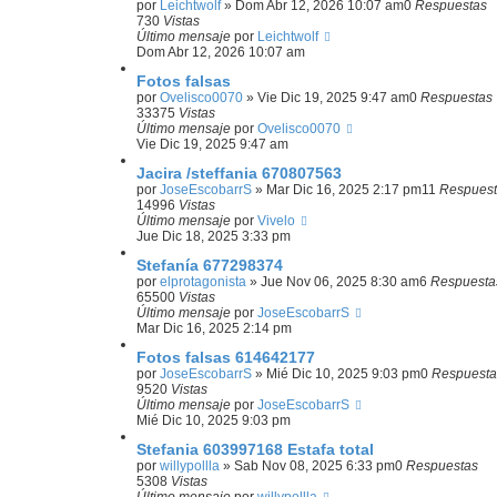
por
Leichtwolf
»
Dom Abr 12, 2026 10:07 am
0
Respuestas
730
Vistas
Último mensaje
por
Leichtwolf
Dom Abr 12, 2026 10:07 am
Fotos falsas
por
Ovelisco0070
»
Vie Dic 19, 2025 9:47 am
0
Respuestas
33375
Vistas
Último mensaje
por
Ovelisco0070
Vie Dic 19, 2025 9:47 am
Jacira /steffania 670807563
por
JoseEscobarrS
»
Mar Dic 16, 2025 2:17 pm
11
Respuest
14996
Vistas
Último mensaje
por
Vivelo
Jue Dic 18, 2025 3:33 pm
Stefanía 677298374
por
elprotagonista
»
Jue Nov 06, 2025 8:30 am
6
Respuesta
65500
Vistas
Último mensaje
por
JoseEscobarrS
Mar Dic 16, 2025 2:14 pm
Fotos falsas 614642177
por
JoseEscobarrS
»
Mié Dic 10, 2025 9:03 pm
0
Respuesta
9520
Vistas
Último mensaje
por
JoseEscobarrS
Mié Dic 10, 2025 9:03 pm
Stefania 603997168 Estafa total
por
willypollla
»
Sab Nov 08, 2025 6:33 pm
0
Respuestas
5308
Vistas