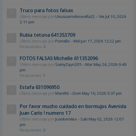
Truco para fotos falsas
Último mensaje por
Unusuariodesevilla22
«
Vie Jul 10, 2026
2:11 pm
Rubia tetona 641353709
Último mensaje por
Pomello
«
Mié Jun 17, 2026 12:22 pm
Respuestas:
2
FOTOS FALSAS Michelle 611352096
Último mensaje por
SamyZayn205
«
Mar May 26, 2026 9:49
pm
Respuestas:
1
Estafa 631096950
Último mensaje por
Mani96
«
Dom May 10, 2026 5:37 pm
Por favor mucho cuidado en bormujos Avenida
Juan Carlo ! numero 17
Último mensaje por
Juanbenitex
«
Sab May 02, 2026 12:07
pm
Respuestas:
3