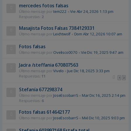
mercedes fotos falsas
Último mensaje por
tem222
«
Vie Abr 24, 2026 1:13 pm
Respuestas:
2
Masajista Fotos Falsas 7384129331
Último mensaje por
Leichtwolf
«
Dom Abr 12, 2026 10:07 am
Fotos falsas
Último mensaje por
Ovelisco0070
«
Vie Dic 19, 2025 9:47 am
Jacira /steffania 670807563
Último mensaje por
Vivelo
«
Jue Dic 18, 2025 3:33 pm
Respuestas:
11
1
2
Stefanía 677298374
Último mensaje por
JoseEscobarrS
«
Mar Dic 16, 2025 2:14 pm
Respuestas:
6
Fotos falsas 614642177
Último mensaje por
JoseEscobarrS
«
Mié Dic 10, 2025 9:03 pm
Stefania 603997168 Estafa total