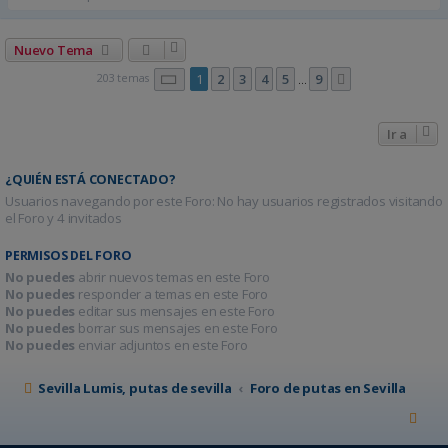
Nuevo Tema
Página
1
de
9
203 temas
1
2
3
4
5
9
Siguiente
…
Ir a
¿QUIÉN ESTÁ CONECTADO?
Usuarios navegando por este Foro: No hay usuarios registrados visitando
el Foro y 4 invitados
PERMISOS DEL FORO
No puedes
abrir nuevos temas en este Foro
No puedes
responder a temas en este Foro
No puedes
editar sus mensajes en este Foro
No puedes
borrar sus mensajes en este Foro
No puedes
enviar adjuntos en este Foro
Sevilla Lumis, putas de sevilla
Foro de putas en Sevilla