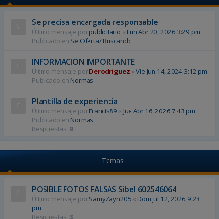
Se precisa encargada responsable
Último mensaje por
publicitario
«
Lun Abr 20, 2026 3:29 pm
Publicado en
Se Oferta/ Buscando
INFORMACION IMPORTANTE
Último mensaje por
Derodriguez
«
Vie Jun 14, 2024 3:12 pm
Publicado en
Normas
Plantilla de experiencia
Último mensaje por
Francis89
«
Jue Abr 16, 2026 7:43 pm
Publicado en
Normas
Respuestas:
9
Temas
POSIBLE FOTOS FALSAS Sibel 602546064
Último mensaje por
SamyZayn205
«
Dom Jul 12, 2026 9:28
pm
Respuestas:
3