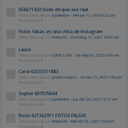
656271423 Dudo de que sea real
Último mensaje por
pataliebre
«
Mié Jun 11, 2025 4:22 pm
Respuestas:
1
Fotos falsas ,es una chica de Instagram
Último mensaje por
Mateo50
«
Dom May 11, 2025 10:45 am
Laura
Último mensaje por
LUMIS LOVE
«
Vie May 02, 2025 6:56 am
Respuestas:
3
Carol 62333311883
Último mensaje por
JoseEscobarrS
«
Vie Abr 25, 2025 1:06 pm
Respuestas:
1
Sophie 607075644
Último mensaje por
pataliebre
«
Jue Abr 24, 2025 10:12 am
Respuestas:
8
Rocío 621362911 FOTOS FALSAS
Último mensaje por
Mateo50
«
Mié Abr 02, 2025 7:04 pm
Respuestas:
2