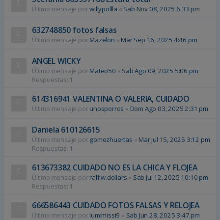
Último mensaje por
willypollla
«
Sab Nov 08, 2025 6:33 pm
632748850 fotos falsas
Último mensaje por
Mazelon
«
Mar Sep 16, 2025 4:46 pm
ANGEL WICKY
Último mensaje por
Mateo50
«
Sab Ago 09, 2025 5:06 pm
Respuestas:
1
614316941 VALENTINA O VALERIA, CUIDADO
Último mensaje por
unosporros
«
Dom Ago 03, 2025 2:31 pm
Daniela 610126615
Último mensaje por
gomezhuertas
«
Mar Jul 15, 2025 3:12 pm
Respuestas:
1
613673382 CUIDADO NO ES LA CHICA Y FLOJEA
Último mensaje por
ralf.w.dollars
«
Sab Jul 12, 2025 10:10 pm
Respuestas:
1
666586443 CUIDADO FOTOS FALSAS Y RELOJEA
Último mensaje por
lumimissi9
«
Sab Jun 28, 2025 3:47 pm