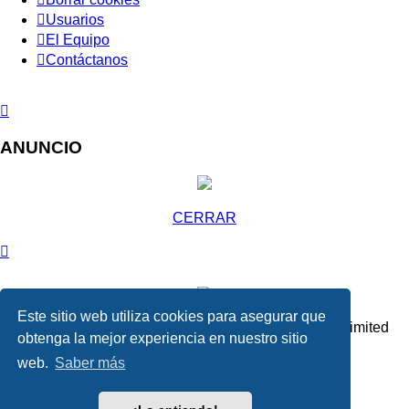
Usuarios
El Equipo
Contáctanos
ANUNCIO
CERRAR
Este sitio web utiliza cookies para asegurar que
Desarrollado por
phpBB
® Forum Software © phpBB Limited
obtenga la mejor experiencia en nuestro sitio
Absolution style by
Premium phpBB Styles
web.
Saber más
Traducción al español por
phpBB España