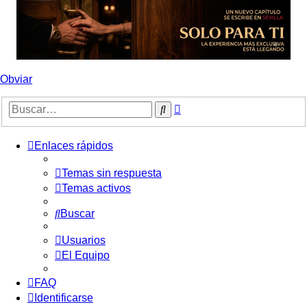
Obviar
Búsqueda
Buscar
avanzada
Enlaces rápidos
Temas sin respuesta
Temas activos
Buscar
Usuarios
El Equipo
FAQ
Identificarse