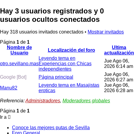
Hay 3 usuarios registrados y 0
usuarios ocultos conectados
Hay 318 usuarios invitados conectados •
Mostrar invitados
Página
1
de
1
Nombre de
Ultima
Localización del foro
Usuario
actualización
Leyendo tema en
Jue Ago 06,
otro.sevillano.mas
Experiencias con Chicas
2026 6:14 am
independientes
Jue Ago 06,
Google [Bot]
Página principal
2026 6:27 am
Leyendo tema en Masajistas
Jue Ago 06,
Manu82
eroticas
2026 6:28 am
Referencia:
Administradores
,
Moderadores globales
Página
1
de
1
Ir a
Conoce las mejores putas de Sevilla
Foro General