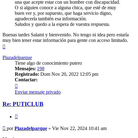
una que acepte estar con un hombre con discapacidad.
O si alguien conoce a alguna chica, que esté de muy
buen ver y, por supuesto, que haga servicio digno,
agradecería también esa información.
Saludos y quedo a la espera de vuestra respuesta.
Buenas tardes Salami y bienvenido. No tengo ni idea pero estaría
muy bien tener estar información para gente con acceso limitado.
Arriba
Plazadelparque
Tiene algo de conocimiento putero
Mensajes:
198
Registrado:
Dom Nov 20, 2022 12:05 pm
Contactar:
Contactar
Plazadelparque
Enviar mensaje privado
Re: PUTICLUB
Citar
Mensaje
por
Plazadelparque
»
Vie Nov 22, 2024 10:41 am