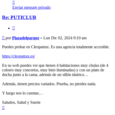
Contactar
Plazadelparque
Enviar mensaje privado
Re: PUTICLUB
Citar
Mensaje
por
Plazadelparque
»
Lun Dic 02, 2024 9:10 am
Puedes probar en Cleopatrax. Es una agencia totalmente accesible.
https://cleopatrax.es/
En su web puedes ver que tienen 4 habitaciones muy chulas (de 4
colores muy concretos, muy bien iluminadas) y con un plato de
ducha junto a la cama, además de un sillón tántrico…
Además, tienen precios variados. Prueba, no pierdes nada.
Y luego nos lo cuentas…
Saludos, Salud y Suerte
Arriba