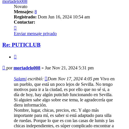
mortadelo008
Novato
Mensajes:
8
Registrado:
Dom Jun 16, 2024 10:54 am
Contactar:
Contactar
mortadelo008
Enviar mensaje privado
Re: PUTICLUB
Citar
Mensaje
por
mortadelo008
»
Jue Nov 21, 2024 5:31 pm
Salami
escribió:
Dom Nov 17, 2024 4:05 pm
Vivo en
un pueblo, que está un poco lejos de Sevilla. No tengo
motivos para ir a la ciudad, es por ello que no sé si, a
día de hoy, hay algún puticlub funcionando en Sevilla.
Si alguien sabe algo sobre ese tema, le agradecería que
diera información.
Nombre, lugar, chicas, precios, etc. Y algo más
importante para mí, es saber si está adaptado para silla
de ruedas. Porque lo que es con las casas de lumis y las
chicas independientes, es súper complicado encontrar a