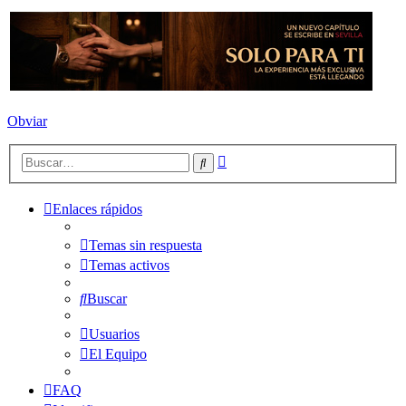
Obviar
Búsqueda
Buscar
avanzada
Enlaces rápidos
Temas sin respuesta
Temas activos
Buscar
Usuarios
El Equipo
FAQ