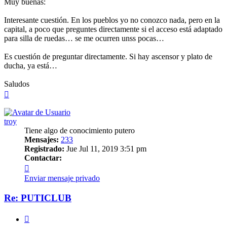
Muy buenas:
Interesante cuestión. En los pueblos yo no conozco nada, pero en la
capital, a poco que preguntes directamente si el acceso está adaptado
para silla de ruedas… se me ocurren unss pocas…
Es cuestión de preguntar directamente. Si hay ascensor y plato de
ducha, ya está…
Saludos
Arriba
troy
Tiene algo de conocimiento putero
Mensajes:
233
Registrado:
Jue Jul 11, 2019 3:51 pm
Contactar:
Contactar
troy
Enviar mensaje privado
Re: PUTICLUB
Citar