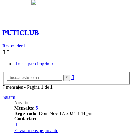
PUTICLUB
Responder
Vista para imprimir
Búsqueda
Buscar
avanzada
7 mensajes • Página
1
de
1
Salami
Novato
Mensajes:
5
Registrado:
Dom Nov 17, 2024 3:44 pm
Contactar:
Contactar
Salami
Enviar mensaje privado