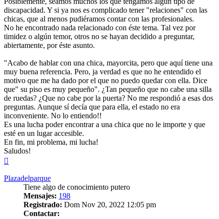
Posiblemente, seamos muchos los que tengamos algún tipo de
discapacidad. Y si ya nos es complicado tener "relaciones" con las
chicas, que al menos pudiéramos contar con las profesionales.
No he encontrado nada relacionado con éste tema. Tal vez por
timidez o algún temor, otros no se hayan decidido a preguntar,
abiertamente, por éste asunto.
"Acabo de hablar con una chica, mayorcita, pero que aquí tiene una
muy buena referencia. Pero, ja verdad es que no he entendido el
motivo que me ha dado por el que no puedo quedar con ella. Dice
que" su piso es muy pequeño". ¿Tan pequeño que no cabe una silla
de ruedas? ¿Que no cabe por la puerta? No me respondió a esas dos
preguntas. Aunque sí decía que para ella, el estado no era
inconveniente. No lo entiendo!!
Es una lucha poder encontrar a una chica que no le importe y que
esté en un lugar accesible.
En fin, mi problema, mi lucha!
Saludos!
Arriba
Plazadelparque
Tiene algo de conocimiento putero
Mensajes:
198
Registrado:
Dom Nov 20, 2022 12:05 pm
Contactar: