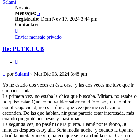
Salami
Novato
Mensajes:
5
Registrado:
Dom Nov 17, 2024 3:44 pm
Contactar:
Contactar
Salami
Enviar mensaje privado
Re: PUTICLUB
Citar
Mensaje
por
Salami
»
Mar Dic 03, 2024 3:48 pm
Yo he estado dos veces en ésta casa, y las dos veces me tuve que ir
sin hacer nada.
La primera vez, no estaba la chica que buscaba, Míriam, no estaba o
no quiso estar. Que como ya hice saber en el foro, soy un hombre
con discapacidad, no es la única que vez que me rechazan o
esconden. De las que habían, ninguna parecía estar interesada, más
cuando pregunté por besos y masturbar.
La segunda vez, no pasé ni de la puerta. Llamé por teléfono, 30
minutos después estoy allí. Sería media noche, y cuando la tipa me
abrió la puerta y me vio, parece que se le cambió la cara. Casi no