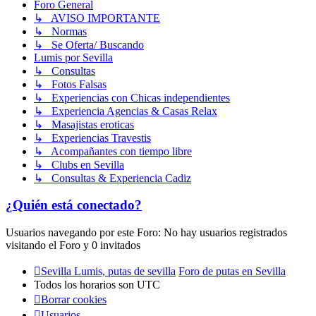
Foro General
↳ AVISO IMPORTANTE
↳ Normas
↳ Se Oferta/ Buscando
Lumis por Sevilla
↳ Consultas
↳ Fotos Falsas
↳ Experiencias con Chicas independientes
↳ Experiencia Agencias & Casas Relax
↳ Masajistas eroticas
↳ Experiencias Travestis
↳ Acompañantes con tiempo libre
↳ Clubs en Sevilla
↳ Consultas & Experiencia Cadiz
¿Quién está conectado?
Usuarios navegando por este Foro: No hay usuarios registrados
visitando el Foro y 0 invitados
Sevilla Lumis, putas de sevilla
Foro de putas en Sevilla
Todos los horarios son
UTC
Borrar cookies
Usuarios