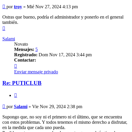
Mensaje
por
troy
»
Mié Nov 27, 2024 4:13 pm
Ostras que bueno, podría el administrador y ponerlo en el general
también.
Arriba
Salami
Novato
Mensajes:
5
Registrado:
Dom Nov 17, 2024 3:44 pm
Contactar:
Contactar
Salami
Enviar mensaje privado
Re: PUTICLUB
Citar
Mensaje
por
Salami
»
Vie Nov 29, 2024 2:38 pm
Supongo que, no soy ni el primero ni el último, que se encuentra
con estos problemas. Y todos tenemos el mismo derecho a disfrutar,
en la medida que cada uno pueda.