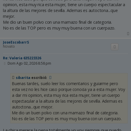
a
opinion, esta muy rica esta mujer, tiene un cuerpo espectacular a
j
e
la altura de las mejores de sevilla. Ademas es autoctona...que
mejor.
Me dio un buen polvo con una mamazo final de categoria.
No es de las TOP pero es muy muy buena con un cuerpazo.
JoseEscobarrS
Novato
Re: Valeria 635223326
M
Dom Ago 02, 2026 8:58 pm
e
n
s
sibarita
escribió:
a
Buenas tardes, suelo leer los comentarios y guiarme pero
j
e
esta vez no les hice caso porque conocia ya a esta mujer. Voy
a dar mi opinion, esta muy rica esta mujer, tiene un cuerpo
espectacular a la altura de las mejores de sevilla. Ademas es
autoctona...que mejor.
Me dio un buen polvo con una mamazo final de categoria.
No es de las TOP pero es muy muy buena con un cuerpazo.
La chica merece la pena totalmente,yo voy siempre que puedo