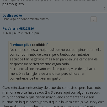
pésimo gusto.
Ovelisco0070
Tiene algo de conocimiento putero
Re: Valeria 635223326
M
Mar Jun 02, 2026 3:51 pm
e
n
s
Primus pilus
escribió:
a
No conozco a esta mujer, así que no puedo opinar sobre ella
j
e
con conocimiento de causa, pero tantos comentarios
seguidos tan negativos mas bien parecen una campaña de
desprestigio perfectamente organizada.
En cuanto al comentario en sí, se puede, y se debe, hacer
mención a la higiene de una chica, pero sin caer en
comentarios de tan pésimo gusto.
Claro efectivamente,estoy de acuerdo con usted ,pero haciendo
memoria eso ya ha pasado 2 o 3 veces aquí con algunas escort
muy conocidas y que tienen muy buenos comentarios y son
buenas en lo que hacen ,pero sí que a la vista está ,si va uno y dice
algo malo ya van todos a decir lo mismo y eso no está nada