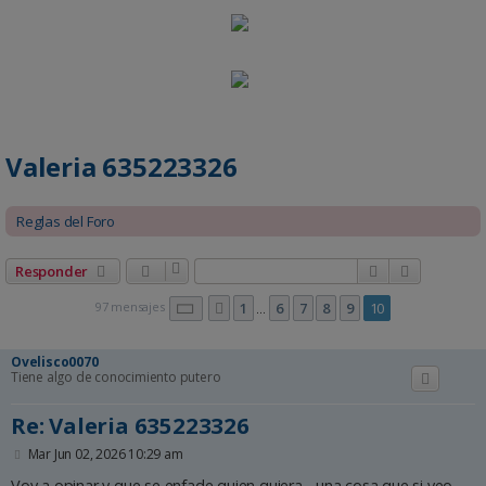
Valeria 635223326
Reglas del Foro
Buscar
Búsqueda 
Responder
Página
10
de
10
97 mensajes
1
6
7
8
9
10
Anterior
…
Ovelisco0070
Tiene algo de conocimiento putero
Re: Valeria 635223326
M
Mar Jun 02, 2026 10:29 am
e
n
Voy a opinar y que se enfade quien quiera.. .una cosa que si veo