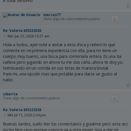
A follar señores!
marcus77
Tiene algo de conocimiento putero
Re: Valeria 635223326
M
Mar Jun 23, 2026 10:27 am
e
n
Hola a todos, ayer volví a visitar a esta chica y reitero lo que
s
comente en mi primera experiencia con ella, para mi tiene un
a
cuerpo muy bueno, una boca para comersela entera. Es una tia
j
e
cañera pero jugando en ahora tu me das caña...ahora te doy yo,
terminando en un corrida en sus tetas de manera brutal.
Para mi, una opción mas que potable para darse un gusto al
nabo.
sibarita
Tiene algo de conocimiento putero
Re: Valeria 635223326
M
Mié Jul 15, 2026 3:34 pm
e
n
Buenas tardes, suelo leer los comentarios y guiarme pero esta vez
s
no les hice caso porque conocia ya a esta mujer. Voy a dar mi