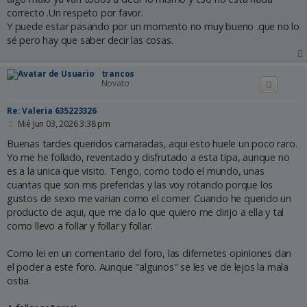
correcto .Un respeto por favor.
Y puede estar pasando por un momento no muy bueno .que no lo
sé pero hay que saber decir las cosas.
trancos
Novato
Re: Valeria 635223326
M
Mié Jun 03, 2026 3:38 pm
e
n
Buenas tardes queridos camaradas, aqui esto huele un poco raro.
s
Yo me he follado, reventado y disfrutado a esta tipa, aunque no
a
es a la unica que visito. Tengo, como todo el mundo, unas
j
e
cuantas que son mis preferidas y las voy rotando porque los
gustos de sexo me varian como el comer. Cuando he querido un
producto de aqui, que me da lo que quiero me dirijo a ella y tal
como llevo a follar y follar y follar.
Como lei en un comentario del foro, las difernetes opiniones dan
el poder a este foro. Aunque "algunos" se les ve de lejos la mala
ostia.