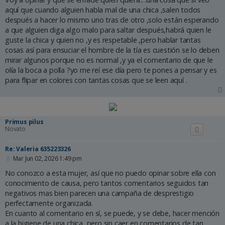
s
aquí que cuando alguien habla mal de una chica ,salen todos
a
después a hacer lo mismo uno tras de otro ,solo están esperando
j
e
a que alguien diga algo malo para saltar después,habrá quien le
guste la chica y quien no ,y es respetable ,pero hablar tantas
cosas así para ensuciar el hombre de la tía es cuestión se lo deben
mirar algunos porque no es normal ,y ya el comentario de que le
olía la boca a polla ?yo me reí ese día pero te pones a pensar y es
para flipar en colores con tantas cosas que se leen aquí .
Primus pilus
Novato
Re: Valeria 635223326
M
Mar Jun 02, 2026 1:49 pm
e
n
No conozco a esta mujer, así que no puedo opinar sobre ella con
s
conocimiento de causa, pero tantos comentarios seguidos tan
a
negativos mas bien parecen una campaña de desprestigio
j
e
perfectamente organizada.
En cuanto al comentario en sí, se puede, y se debe, hacer mención
a la higiene de una chica, pero sin caer en comentarios de tan