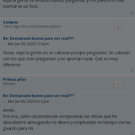
Aquí la gente se enfada cuando preguntas y me parece lo más
s
normal en un foro.
a
j
e
Zampax
Tiene algo de conocimiento putero
Re: Demasiado bueno para ser real???
M
Mar Jun 09, 2026 7:19 pm
e
n
Nooo. Aqui la gente no se cabrean porque pregunten. Se cabrean
s
con los que solo preguntan y no aportan nada. Que es muy
a
diferente.
j
e
Primus pilus
Novato
Re: Demasiado bueno para ser real???
M
Mar Jun 09, 2026 9:12 pm
e
n
Amén.
s
Por eso, salvo circunstancias excepcional, las chicas que he
a
descubierto arriesgando mi dinero y empleando mi tiempo me las
j
e
guardo para mí.