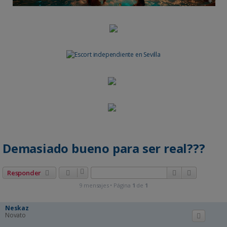
Demasiado bueno para ser real???
Buscar
Búsqueda 
Responder
9 mensajes • Página
1
de
1
Neskaz
Novato