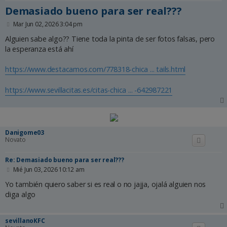
Demasiado bueno para ser real???
M
Mar Jun 02, 2026 3:04 pm
e
n
Alguien sabe algo?? Tiene toda la pinta de ser fotos falsas, pero
s
la esperanza está ahí
a
j
e
https://www.destacamos.com/778318-chica ... tails.html
https://www.sevillacitas.es/citas-chica ... -642987221
Danigome03
Novato
Re: Demasiado bueno para ser real???
M
Mié Jun 03, 2026 10:12 am
e
n
Yo también quiero saber si es real o no jajja, ojalá alguien nos
s
diga algo
a
j
e
sevillanoKFC