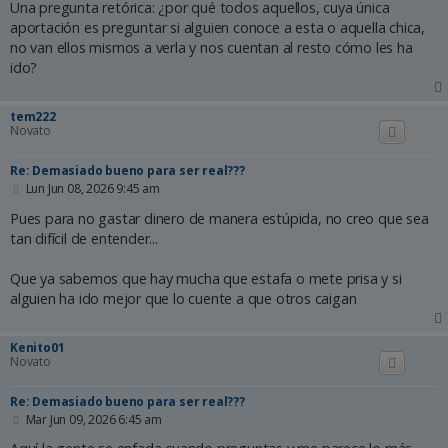
n
Una pregunta retórica: ¿por qué todos aquellos, cuya única
s
aportación es preguntar si alguien conoce a esta o aquella chica,
a
no van ellos mismos a verla y nos cuentan al resto cómo les ha
j
e
ido?
tem222
Novato
Re: Demasiado bueno para ser real???
M
Lun Jun 08, 2026 9:45 am
e
n
Pues para no gastar dinero de manera estúpida, no creo que sea
s
tan difícil de entender...
a
j
e
Que ya sabemos que hay mucha que estafa o mete prisa y si
alguien ha ido mejor que lo cuente a que otros caigan
Kenito01
Novato
Re: Demasiado bueno para ser real???
M
Mar Jun 09, 2026 6:45 am
e
n