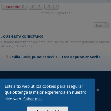
Responder
9 mensajes • Página
1
de
1
Ir a
¿QUIÉN ESTÁ CONECTADO?
Usuarios navegando por este Foro: No hay usuarios registrados visitando
el Foro y 13 invitados
Sevilla Lumis, putas de sevilla
Foro de putas en Sevilla
Este sitio web utiliza cookies para asegurar
Desarrollado por
phpBB
® Forum Software © phpBB Limited
que obtenga la mejor experiencia en nuestro
Absolution style by
Premium phpBB Styles
sitio web.
Saber más
Traducción al español por
phpBB España