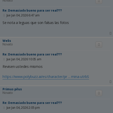
Novato
Re: Demasiado bueno para ser real???
M
Jue Jun 04, 2026 6:47 am
e
n
Se nota a leguas que son falsas las fotos
s
a
j
e
Welis
Novato
Re: Demasiado bueno para ser real???
M
Jue Jun 04, 2026 10:05 am
e
n
Revisen ustedes mismos
s
a
https://www.polybuzz.ai/es/character/pr ... mina-utrbS
j
e
Primus pilus
Novato
Re: Demasiado bueno para ser real???
M
Jue Jun 04, 2026 2:05 pm
e