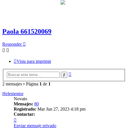
Paola 661520069
Responder
Vista para imprimir
Búsqueda
Buscar
avanzada
2 mensajes • Página
1
de
1
Helementor
Novato
Mensajes:
80
Registrado:
Mar Jun 27, 2023 4:18 pm
Contactar:
Contactar
Helementor
Enviar mensaje privado