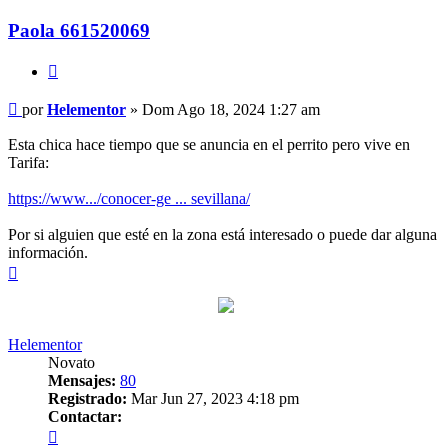
Paola 661520069
Citar
Mensaje
por
Helementor
»
Dom Ago 18, 2024 1:27 am
Esta chica hace tiempo que se anuncia en el perrito pero vive en
Tarifa:
https://www.../conocer-ge ... sevillana/
Por si alguien que esté en la zona está interesado o puede dar alguna
información.
Arriba
Helementor
Novato
Mensajes:
80
Registrado:
Mar Jun 27, 2023 4:18 pm
Contactar:
Contactar