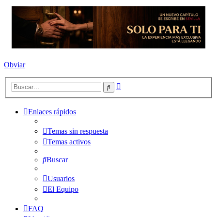
Obviar
Búsqueda
Buscar
avanzada
Enlaces rápidos
Temas sin respuesta
Temas activos
Buscar
Usuarios
El Equipo
FAQ