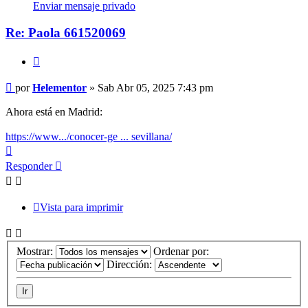
Helementor
Enviar mensaje privado
Re: Paola 661520069
Citar
Mensaje
por
Helementor
»
Sab Abr 05, 2025 7:43 pm
Ahora está en Madrid:
https://www.../conocer-ge ... sevillana/
Arriba
Responder
Vista para imprimir
Mostrar:
Ordenar por:
Dirección: