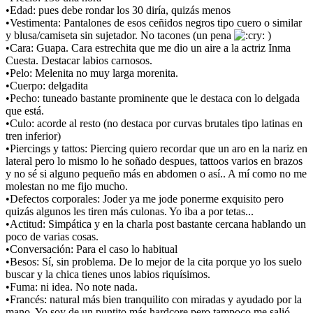
•Edad: pues debe rondar los 30 diría, quizás menos
•Vestimenta: Pantalones de esos ceñidos negros tipo cuero o similar
y blusa/camiseta sin sujetador. No tacones (un pena
)
•Cara: Guapa. Cara estrechita que me dio un aire a la actriz Inma
Cuesta. Destacar labios carnosos.
•Pelo: Melenita no muy larga morenita.
•Cuerpo: delgadita
•Pecho: tuneado bastante prominente que le destaca con lo delgada
que está.
•Culo: acorde al resto (no destaca por curvas brutales tipo latinas en
tren inferior)
•Piercings y tattos: Piercing quiero recordar que un aro en la nariz en
lateral pero lo mismo lo he soñado despues, tattoos varios en brazos
y no sé si alguno pequeño más en abdomen o así.. A mí como no me
molestan no me fijo mucho.
•Defectos corporales: Joder ya me jode ponerme exquisito pero
quizás algunos les tiren más culonas. Yo iba a por tetas...
•Actitud: Simpática y en la charla post bastante cercana hablando un
poco de varias cosas.
•Conversación: Para el caso lo habitual
•Besos: Sí, sin problema. De lo mejor de la cita porque yo los suelo
buscar y la chica tienes unos labios riquísimos.
•Fuma: ni idea. No note nada.
•Francés: natural más bien tranquilito con miradas y ayudado por la
mano. Yo soy de un puntito más hardcore pero tampoco me salió