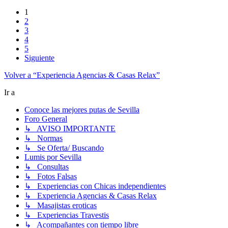
1
2
3
4
5
Siguiente
Volver a “Experiencia Agencias & Casas Relax”
Ir a
Conoce las mejores putas de Sevilla
Foro General
↳ AVISO IMPORTANTE
↳ Normas
↳ Se Oferta/ Buscando
Lumis por Sevilla
↳ Consultas
↳ Fotos Falsas
↳ Experiencias con Chicas independientes
↳ Experiencia Agencias & Casas Relax
↳ Masajistas eroticas
↳ Experiencias Travestis
↳ Acompañantes con tiempo libre