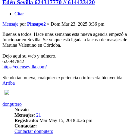
Edén Sevilla 624317770 // 614433420
Citar
Mensaje
por
Pinsapo2
»
Dom Mar 23, 2025 3:36 pm
Buenas a todos. Hace unas semanas esta nueva agencia empezó a
funcionar en Sevilla. Se ve que está ligada a la casa de masajes de
Martina Valentino en Córdoba.
Dejo aquí su web y número.
623947842
https://edensevilla.com/
Siendo tan nueva, cualquier experiencia o info sería bienvenida.
Arriba
donputero
Novato
Mensajes:
21
Registrado:
Mar May 15, 2018 4:26 pm
Contactar:
Contactar donputero