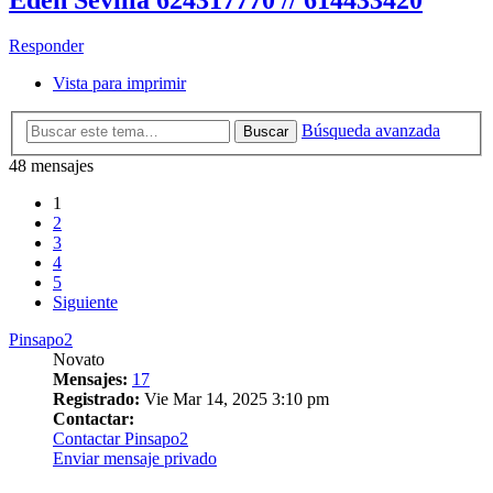
Responder
Vista para imprimir
Búsqueda avanzada
Buscar
48 mensajes
1
2
3
4
5
Siguiente
Pinsapo2
Novato
Mensajes:
17
Registrado:
Vie Mar 14, 2025 3:10 pm
Contactar:
Contactar Pinsapo2
Enviar mensaje privado