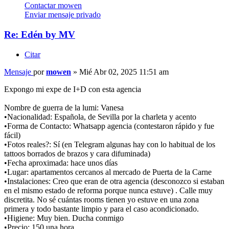
Contactar mowen
Enviar mensaje privado
Re: Edén by MV
Citar
Mensaje
por
mowen
»
Mié Abr 02, 2025 11:51 am
Expongo mi expe de I+D con esta agencia
Nombre de guerra de la lumi: Vanesa
•Nacionalidad: Española, de Sevilla por la charleta y acento
•Forma de Contacto: Whatsapp agencia (contestaron rápido y fue
fácil)
•Fotos reales?: Sí (en Telegram algunas hay con lo habitual de los
tattoos borrados de brazos y cara difuminada)
•Fecha aproximada: hace unos días
•Lugar: apartamentos cercanos al mercado de Puerta de la Carne
•Instalaciones: Creo que eran de otra agencia (desconozco si estaban
en el mismo estado de reforma porque nunca estuve) . Calle muy
discretita. No sé cuántas rooms tienen yo estuve en una zona
primera y todo bastante limpio y para el caso acondicionado.
•Higiene: Muy bien. Ducha conmigo
•Precio: 150 una hora