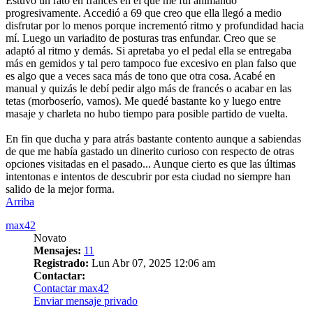
Estuvo un rato en francés en el que me fui animando
progresivamente. Accedió a 69 que creo que ella llegó a medio
disfrutar por lo menos porque incrementó ritmo y profundidad hacia
mí. Luego un variadito de posturas tras enfundar. Creo que se
adaptó al ritmo y demás. Si apretaba yo el pedal ella se entregaba
más en gemidos y tal pero tampoco fue excesivo en plan falso que
es algo que a veces saca más de tono que otra cosa. Acabé en
manual y quizás le debí pedir algo más de francés o acabar en las
tetas (morboserío, vamos). Me quedé bastante ko y luego entre
masaje y charleta no hubo tiempo para posible partido de vuelta.
En fin que ducha y para atrás bastante contento aunque a sabiendas
de que me había gastado un dinerito curioso con respecto de otras
opciones visitadas en el pasado... Aunque cierto es que las últimas
intentonas e intentos de descubrir por esta ciudad no siempre han
salido de la mejor forma.
Arriba
max42
Novato
Mensajes:
11
Registrado:
Lun Abr 07, 2025 12:06 am
Contactar:
Contactar max42
Enviar mensaje privado