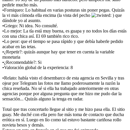
pedirle mucho más.
•Forniqueo: Lo habitual en varias posturas sin poner pegas. Quizás
la vi más cómoda ella encima (la vista del pecho
) que
dándole yo al asunto.
•Griego: Ni idea. No consulté.
•Lo mejor: La tía está muy buena, es guapa y no todos los días estás
con una chica así. El 69 también rico rico.
•Lo peor: que el tiempo se pasa rápido y que debía haberle pedido
acabar en las tetas.
•¿Repetir?: quizás aunque hay que tener en cuenta la variable
monetaria
•¿Recomendable?: Si
•Valoración global de la experiencia: 8
•Relato: había visto el desembarco de esta agencia en Sevilla y tras
ojear por Telegram las fotos me llamo poderosamente la razón la
chica reseñada. No sé si ella ha trabajado anteriormente en otras
agencias porque por alguna pregunta que me hizo me pudo dar la
sensación... Quizás alguno la tenga en radar.
Total que tras concertarlo llegue al sitio y me hizo pasa ella. El sitio
guay. Me duché con ella pero fue más toma de contacto que ducha
erótica en sí. Luego en lío como tal estuvo bastante cariñosa rollo
novieta besos y demás.