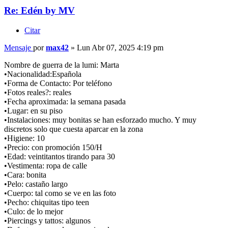
Re: Edén by MV
Citar
Mensaje
por
max42
»
Lun Abr 07, 2025 4:19 pm
Nombre de guerra de la lumi: Marta
•Nacionalidad:Española
•Forma de Contacto: Por teléfono
•Fotos reales?: reales
•Fecha aproximada: la semana pasada
•Lugar: en su piso
•Instalaciones: muy bonitas se han esforzado mucho. Y muy
discretos solo que cuesta aparcar en la zona
•Higiene: 10
•Precio: con promoción 150/H
•Edad: veintitantos tirando para 30
•Vestimenta: ropa de calle
•Cara: bonita
•Pelo: castaño largo
•Cuerpo: tal como se ve en las foto
•Pecho: chiquitas tipo teen
•Culo: de lo mejor
•Piercings y tattos: algunos