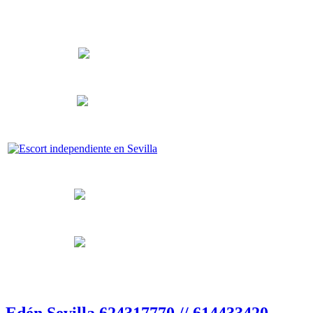
Edén Sevilla 624317770 // 614433420