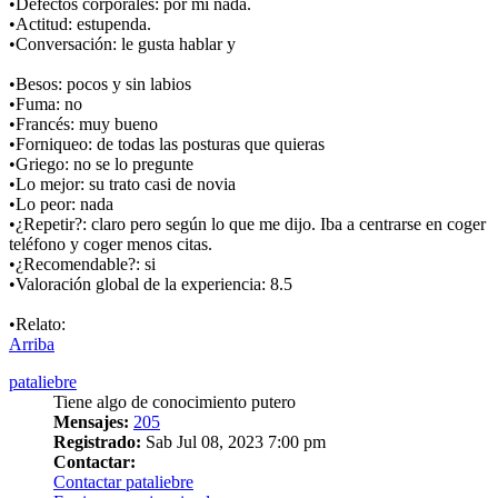
•Defectos corporales: por mi nada.
•Actitud: estupenda.
•Conversación: le gusta hablar y
•Besos: pocos y sin labios
•Fuma: no
•Francés: muy bueno
•Forniqueo: de todas las posturas que quieras
•Griego: no se lo pregunte
•Lo mejor: su trato casi de novia
•Lo peor: nada
•¿Repetir?: claro pero según lo que me dijo. Iba a centrarse en coger
teléfono y coger menos citas.
•¿Recomendable?: si
•Valoración global de la experiencia: 8.5
•Relato:
Arriba
pataliebre
Tiene algo de conocimiento putero
Mensajes:
205
Registrado:
Sab Jul 08, 2023 7:00 pm
Contactar:
Contactar pataliebre